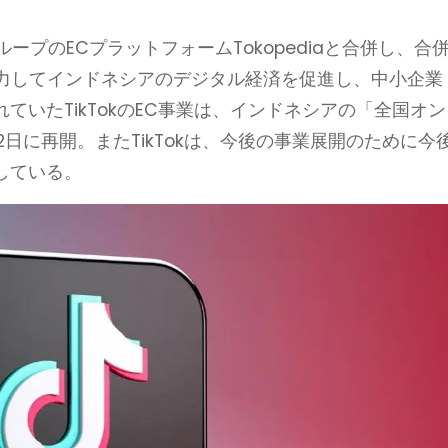
oグループのECプラットフォームTokopediaと合併し、合
両者は協力してインドネシアのデジタル経済を促進し、中小企業
ていたTikTokのEC事業は、インドネシアの「全国オン
2日に再開。またTikTokは、今後の事業展開のために今
している。