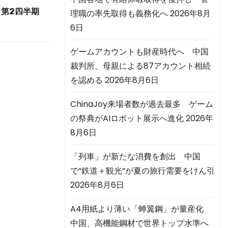
第2四半期
理職の率先取得も義務化へ
2026年8月
6日
ゲームアカウントも財産時代へ 中国
裁判所、母親による87アカウント相続
を認める
2026年8月6日
ChinaJoy来場者数が過去最多 ゲーム
の祭典がAIロボット展示へ進化
2026年
8月6日
「列車」が新たな消費を創出 中国
で“鉄道＋観光”が夏の旅行需要をけん引
2026年8月6日
A4用紙より薄い「蝉翼鋼」が量産化
中国、高機能鋼材で世界トップ水準へ