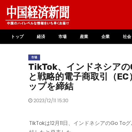
Skip
to
content
トップ
経済
市場
産業
企業
社会
市場
TikTok、インドネシアの
と戦略的電子商取引（EC
ップを締結
2023/12/11 15:30
TikTokは12月11日、インドネシアのGo