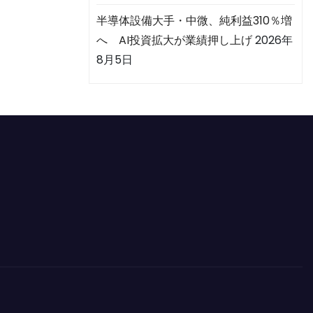
半導体設備大手・中微、純利益310％増
へ AI投資拡大が業績押し上げ
2026年
8月5日