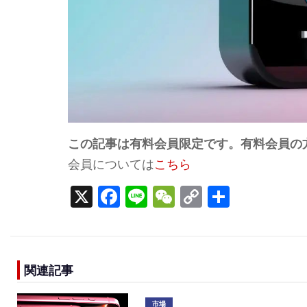
この記事は有料会員限定です。有料会員の
会員については
こちら
X
F
Li
W
C
S
a
n
e
o
h
c
e
C
p
ar
e
h
y
e
関連記事
b
a
Li
o
t
n
市場