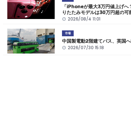
o
k
「iPhoneが最大3万円値上げへ
りたたみモデルは30万円超の可
k
2026/08/4 11:01
市場
中国製電動2階建てバス、英国へ
2026/07/30 15:18