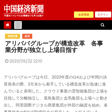
Skip
to
会員登録
ログイン
content
有料記事
経済
アリババグループが構造改革 各事
業分野が独立し上場目指す
2023/05/22 22:10
アリババグループは今日、2023年度のQ4および年間の決
算発表の際、3月末から着手している構造改革が急速に進
んでいると表明した。クラウド事業の雲智能集団が上場を
目指して分離独立し、菜鳥集団と盒馬集団も上場へと動き
出し、阿里国際デジタル商業集団が外部の融資を始め、各