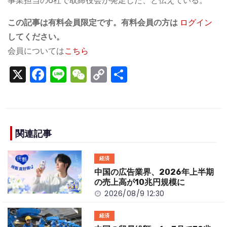
事業担当の6社で取締役会が発足した、と伝えている。
この記事は有料会員限定です。有料会員の方は
ログイン
してください。
会員については
こちら
X
F
Li
W
C
S
a
n
e
o
h
c
e
C
p
ar
e
h
y
e
b
a
Li
関連記事
o
t
n
経済
o
k
中国の広告業界、2026年上半期
k
の売上高が10兆円規模に
2026/08/9 12:30
経済