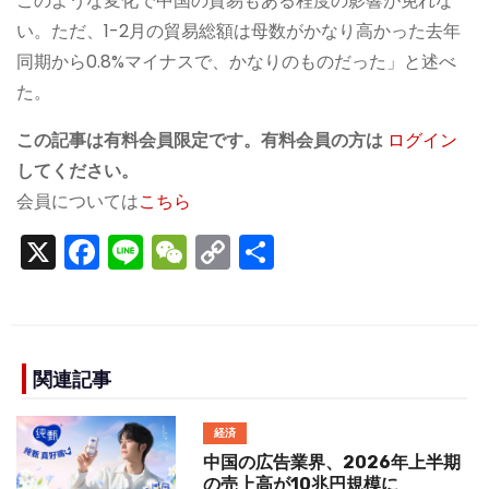
このような変化で中国の貿易もある程度の影響が免れな
い。ただ、1-2月の貿易総額は母数がかなり高かった去年
同期から0.8%マイナスで、かなりのものだった」と述べ
た。
この記事は有料会員限定です。有料会員の方は
ログイン
してください。
会員については
こちら
X
F
Li
W
C
S
a
n
e
o
h
c
e
C
p
ar
e
h
y
e
b
a
Li
関連記事
o
t
n
経済
o
k
中国の広告業界、2026年上半期
の売上高が10兆円規模に