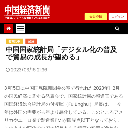
Skip
to
会員登録
ログイン
content
有料記事
経済
中国国家統計局「デジタル化の普及
で貿易の成長が望める」
2023/03/16 21:36
3月15日に中国国務院新聞弁公室で行われた2023年1-2月
の国民経済に関する発表会で、国家統計局の報道官である
国民経済総合統計局の付凌暉（Fu Linghui）局長は、「今
年は外国の需要が去年より悪化している。このところアメ
リカやユーロ圏で製造業PMIが限界点以下となっており、