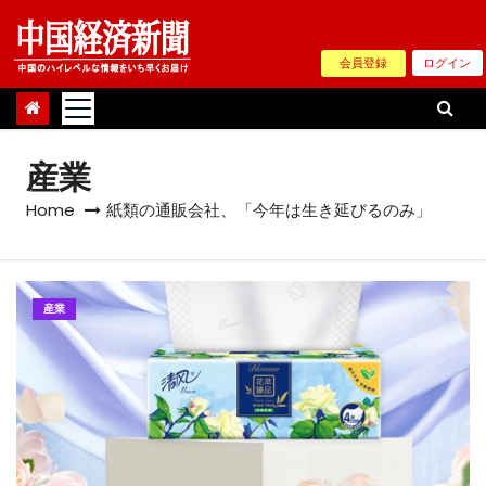
Skip
to
会員登録
ログイン
content
産業
Home
紙類の通販会社、「今年は生き延びるのみ」
産業