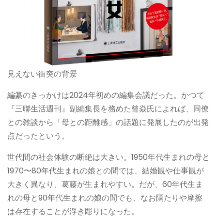
見えない衝突の背景
編纂のきっかけは2024年初めの編集会議だった。かつて
『三聯生活週刊』副編集長を務めた曾焱氏によれば、同僚
との雑談から「母との距離感」の話題に発展したのが出発
点だったという。
世代間の社会体験の断絶は大きい。1950年代生まれの母と
1970〜80年代生まれの娘との間では、結婚観や仕事観が
大きく異なり、葛藤が生まれやすい。だが、60年代生ま
れの母と90年代生まれの娘の間でも、なお隔たりや摩擦
は存在することが浮き彫りになった。