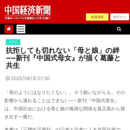
Skip
to
会員登録
ログイン
content
コラム
抗拒しても切れない「母と娘」の絆
——新刊『中国式母女』が描く葛藤と
共生
2025/08/31 07:30
「母のようにはなりたくない」。そう願いながらも、その
影響から逃れることはできない——新刊『中国式母女』
は、中国社会における母と娘の複雑な関係を真正面から描
き出す一冊だ。
本書は『三聯生活週刊』の記者と読者による共同企画で、