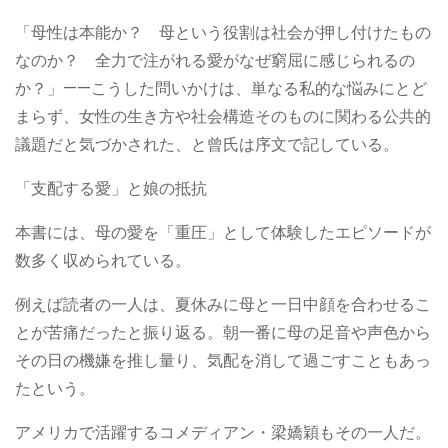
「母性は本能か？ 母という役割は社会が押し付けたもの
なのか？ 全力で注がれる愛がなぜ窮屈に感じられるの
か？」——こうした問いかけは、単なる私的な悩みにとど
まらず、女性の生き方や社会構造そのものに関わる公共的
議題だと気づかされた、と曾氏は序文で記している。
「支配する愛」と娘の抵抗
本書には、母の愛を「重圧」として体験したエピソードが
数多く収められている。
例えば読者の一人は、夏休みに母と一日中顔を合わせるこ
とが苦痛だったと振り返る。朝一番に母の足音や声色から
その日の機嫌を推し量り、気配を消して過ごすこともあっ
たという。
アメリカで活躍するコメディアン・梁嬌穎もその一人だ。