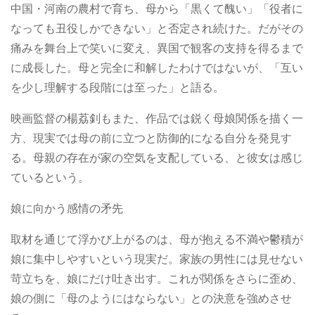
中国・河南の農村で育ち、母から「黒くて醜い」「役者に
なっても丑役しかできない」と否定され続けた。だがその
痛みを舞台上で笑いに変え、異国で観客の支持を得るまで
に成長した。母と完全に和解したわけではないが、「互い
を少し理解する段階には至った」と語る。
映画監督の楊荔釗もまた、作品では鋭く母娘関係を描く一
方、現実では母の前に立つと防御的になる自分を発見す
る。母親の存在が家の空気を支配している、と彼女は感じ
ているという。
娘に向かう感情の矛先
取材を通じて浮かび上がるのは、母が抱える不満や鬱積が
娘に集中しやすいという現実だ。家族の男性には見せない
苛立ちを、娘にだけ吐き出す。これが関係をさらに歪め、
娘の側に「母のようにはならない」との決意を強めさせ