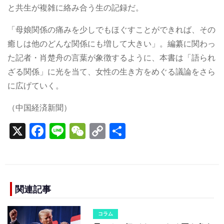
と共生が複雑に絡み合う生の記録だ。
「母娘関係の痛みを少しでもほぐすことができれば、その
癒しは他のどんな関係にも増して大きい」。編纂に関わっ
た記者・肖楚舟の言葉が象徴するように、本書は「語られ
ざる関係」に光を当て、女性の生き方をめぐる議論をさら
に広げていく。
（中国経済新聞）
X
F
Li
W
C
S
a
n
e
o
h
c
e
C
p
ar
e
h
y
e
b
a
Li
関連記事
o
t
n
コラム