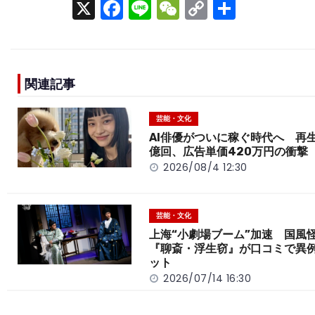
X
F
Li
W
C
S
a
n
e
o
h
c
e
C
p
ar
e
h
y
e
関連記事
b
a
Li
o
t
n
芸能・文化
o
k
AI俳優がついに稼ぐ時代へ 再生
億回、広告単価420万円の衝撃
k
2026/08/4 12:30
芸能・文化
上海“小劇場ブーム”加速 国風
『聊斎・浮生窃』が口コミで異
ット
2026/07/14 16:30