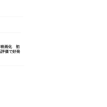
メ映画化 初
高評価で好発