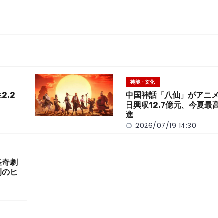
芸能・文化
2.2
中国神話「八仙」がアニ
日興収12.7億元、今夏最
進
2026/07/19 14:30
怪奇劇
例のヒ