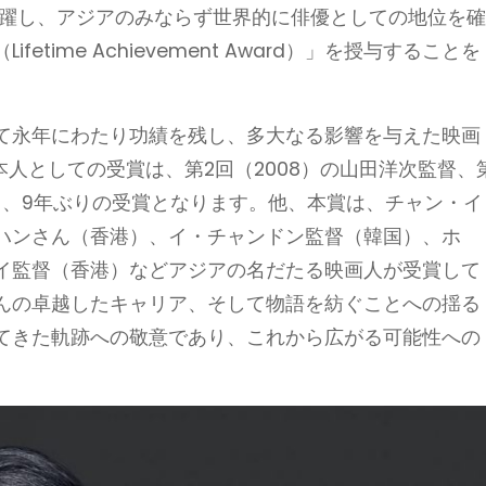
活躍し、アジアのみならず世界的に俳優としての地位を
time Achievement Award）」を授与することを
て永年にわたり功績を残し、多大なる影響を与えた映画
本人としての受賞は、第2回（2008）の山田洋次監督、
人目、9年ぶりの受賞となります。他、本賞は、チャン・イ
ハンさん（香港）、イ・チャンドン監督（韓国）、ホ
イ監督（香港）などアジアの名だたる映画人が受賞して
んの卓越したキャリア、そして物語を紡ぐことへの揺る
てきた軌跡への敬意であり、これから広がる可能性への