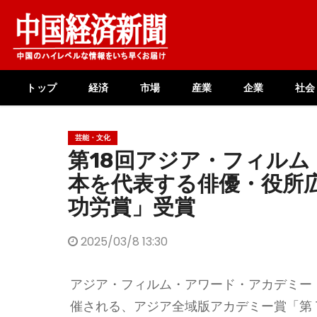
Skip
to
content
トップ
経済
市場
産業
企業
社会
芸能・文化
第18回アジア・フィルム
本を代表する俳優・役所広
功労賞」受賞
2025/03/8 13:30
アジア・フィルム・アワード・アカデミー（以
催される、アジア全域版アカデミー賞「第 1