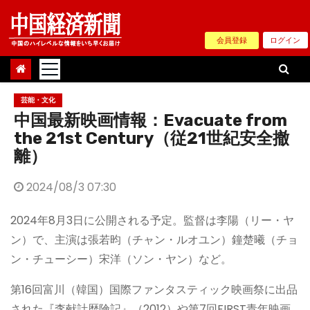
Skip
to
会員登録
ログイン
content
芸能・文化
中国最新映画情報：Evacuate from
the 21st Century（従21世紀安全撤
離）
2024/08/3 07:30
2024年8月3日に公開される予定。監督は李陽（リー・ヤ
ン）で、主演は張若昀（チャン・ルオユン）鐘楚曦（チョ
ン・チューシー）宋洋（ソン・ヤン）など。
第16回富川（韓国）国際ファンタスティック映画祭に出品
された『李献計歴険記』（2012）や第7回FIRST青年映画