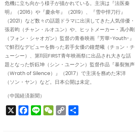
危機に立ち向かう様子が描かれている。主演は『法医秦
明』（2016）や『慶余年』（2019）、『雪中悍刀行』
（2021）など数々の話題ドラマに出演してきた人気俳優・
張若昀（チャン・ルオユン）や、ヒットメーカー・馮小剛
（フォン・シャオガン）監督の青春映画『芳華-Youth-』
で鮮烈なデビューを飾った若手女優の鐘楚曦（チョン・チ
ューシー）、第11回FIRST青年映画祭に出品され大きな話
題となった忻鈺坤（シン・ユークン）監督作品『暴裂無声
（Wrath of Silence）』（2017）で主演を務めた宋洋
（ソン・ヤン）など。日本公開は未定。
（中国経済新聞）
X
F
Li
W
C
S
a
n
e
o
h
c
e
C
p
ar