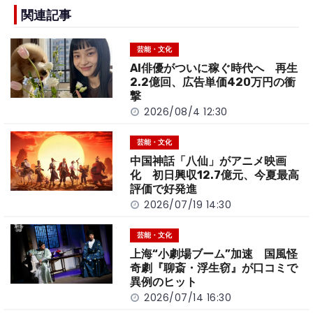
e
h
y
e
b
a
Li
関連記事
o
t
n
芸能・文化
o
k
AI俳優がついに稼ぐ時代へ 再生
k
2.2億回、広告単価420万円の衝
撃
2026/08/4 12:30
芸能・文化
中国神話「八仙」がアニメ映画
化 初日興収12.7億元、今夏最高
評価で好発進
2026/07/19 14:30
芸能・文化
上海“小劇場ブーム”加速 国風怪
奇劇『聊斎・浮生窃』が口コミで
異例のヒット
2026/07/14 16:30