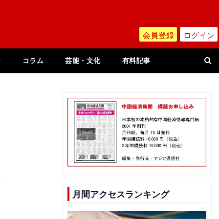
会員登録
ログイン
ー
コラム
芸能・文化
有料記事
億
月間アクセスランキング
い