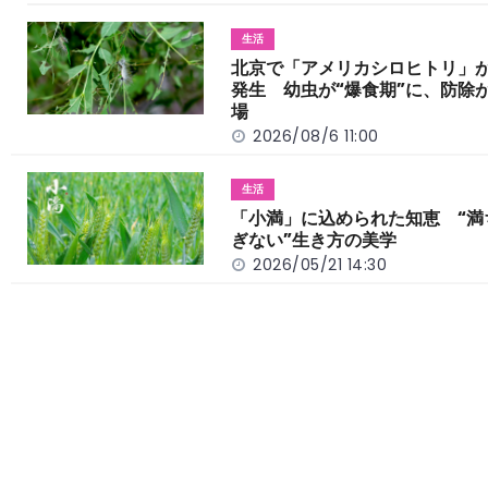
b
a
Li
o
t
n
生活
o
k
北京で「アメリカシロヒトリ」
発生 幼虫が“爆食期”に、防除
k
場
2026/08/6 11:00
生活
「小満」に込められた知恵 “満
ぎない”生き方の美学
2026/05/21 14:30