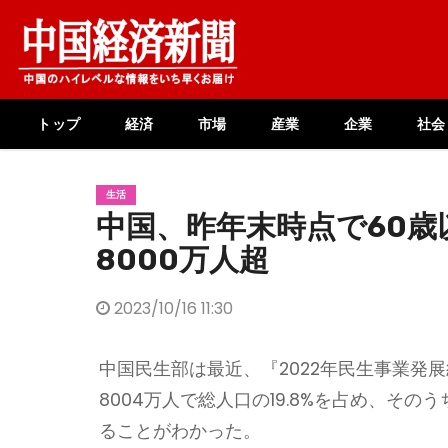
Skip
to
content
トップ
経済
市場
産業
企業
社会
生活
中国、昨年末時点で60歳
8000万人超
2023/10/16 11:30
中国民生部は最近、『2022年民生事業発展
8004万人で総人口の19.8%を占め、そのう
ることがわかった。