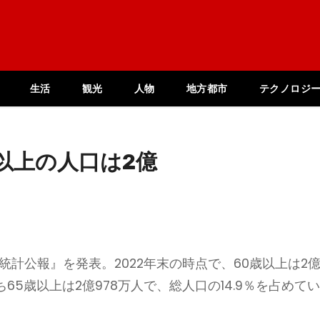
生活
観光
人物
地方都市
テクノロジ
以上の人口は2億
統計公報』を発表。2022年末の時点で、60歳以上は2
ち65歳以上は2億978万人で、総人口の14.9％を占めて