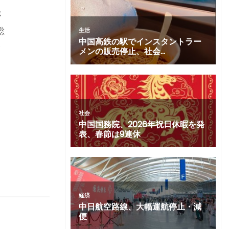
が
総
齢