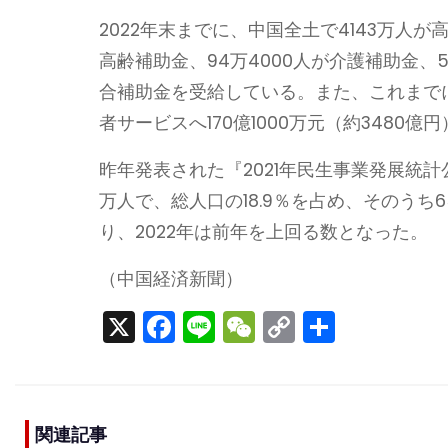
2022年末までに、中国全土で4143万人が
高齢補助金、94万4000人が介護補助金、5
合補助金を受給している。また、これまでに
者サービスへ170億1000万元（約3480
昨年発表された『2021年民生事業発展統計公
万人で、総人口の18.9％を占め、そのうち6
り、2022年は前年を上回る数となった。
（中国経済新聞）
X
F
Li
W
C
S
a
n
e
o
h
c
e
C
p
ar
e
h
y
e
関連記事