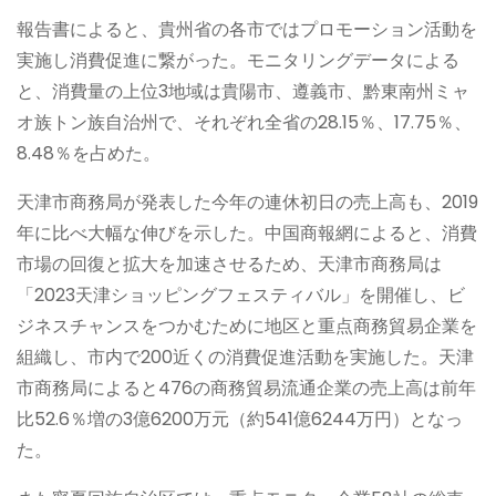
報告書によると、貴州省の各市ではプロモーション活動を
実施し消費促進に繋がった。モニタリングデータによる
と、消費量の上位3地域は貴陽市、遵義市、黔東南州ミャ
オ族トン族自治州で、それぞれ全省の28.15％、17.75％、
8.48％を占めた。
天津市商務局が発表した今年の連休初日の売上高も、2019
年に比べ大幅な伸びを示した。中国商報網によると、消費
市場の回復と拡大を加速させるため、天津市商務局は
「2023天津ショッピングフェスティバル」を開催し、ビ
ジネスチャンスをつかむために地区と重点商務貿易企業を
組織し、市内で200近くの消費促進活動を実施した。天津
市商務局によると476の商務貿易流通企業の売上高は前年
比52.6％増の3億6200万元（約541億6244万円）となっ
た。