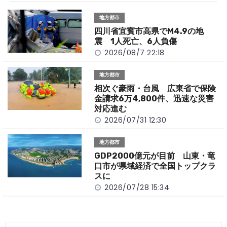
o
t
n
地方都市
o
k
四川省宜賓市高県でM4.9の地
k
震 1人死亡、6人負傷
2026/08/7 22:18
地方都市
相次ぐ豪雨・台風 広東省で保険
金請求6万4,800件、迅速な災害
対応進む
2026/07/31 12:30
地方都市
GDP2000億元が目前 山東・竜
口市が県域経済で全国トップクラ
スに
2026/07/28 15:34