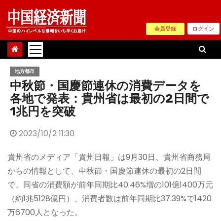
Skip
to
会員登録
ログイン
content
地方都市
中秋節・国慶節連休の消費データを
各地で発表：貴州省は最初の2日間で
1兆円を突破
2023/10/2 11:30
貴州省のメディア「貴州日報」は9月30日、貴州省商務局
からの情報として、中秋節・国慶節連休の最初の2日間
で、同省の消費額が前年同期比40.46%増の101億1400万元
（約1兆5128億円）、消費者数は前年同期比37.39%で1420
万6700人となった。