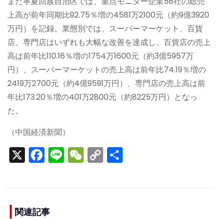
また寧夏回族自治区では、重点モニター企業58社の総売
上高が前年同期比92.75％増の4581万2100元（約9億3920
万円）を記録。業態別では、スーパーマーケット、百貨
店、専門店はいずれも大幅な改善を達成し、百貨店の売上
高は前年比110.16％増の1754万1600元（約3億5957万
円）、スーパーマーケットの売上高は前年比74.19％増の
2419万2700元（約4億9591万円）、専門店の売上高は前
年比173.20％増の401万2800元（約8225万円）となっ
た。
（中国経済新聞）
X
F
Li
W
C
S
a
n
e
o
h
c
e
C
p
ar
e
h
y
e
b
a
Li
関連記事