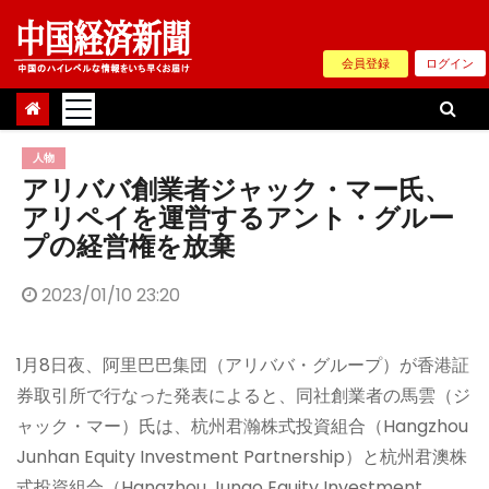
Skip
to
会員登録
ログイン
content
人物
アリババ創業者ジャック・マー氏、
アリペイを運営するアント・グルー
プの経営権を放棄
2023/01/10 23:20
1月8日夜、阿里巴巴集団（アリババ・グループ）が香港証
券取引所で行なった発表によると、同社創業者の馬雲（ジ
ャック・マー）氏は、杭州君瀚株式投資組合（Hangzhou
Junhan Equity Investment Partnership）と杭州君澳株
式投資組合（Hangzhou Junao Equity Investment