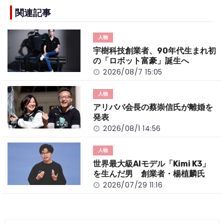
e
h
y
e
b
a
Li
関連記事
o
t
n
人物
o
k
宇樹科技創業者、90年代生まれ初
k
の「ロボット富豪」誕生へ
2026/08/7 15:05
人物
アリババ会長の蔡崇信氏が離婚を
発表
2026/08/1 14:56
人物
世界最大級AIモデル「Kimi K3」
を生んだ男 創業者・楊植麟氏
2026/07/29 11:16