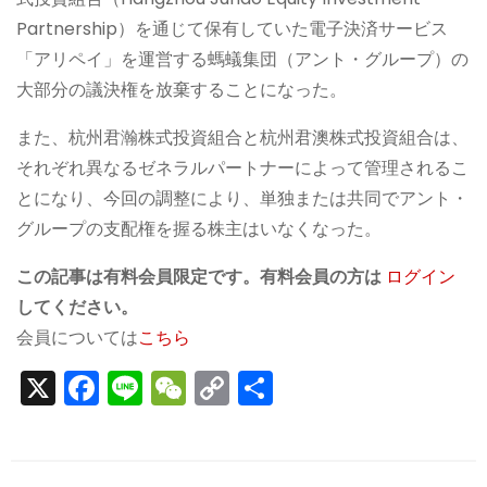
Partnership）を通じて保有していた電子決済サービス
「アリペイ」を運営する螞蟻集団（アント・グループ）の
大部分の議決権を放棄することになった。
また、杭州君瀚株式投資組合と杭州君澳株式投資組合は、
それぞれ異なるゼネラルパートナーによって管理されるこ
とになり、今回の調整により、単独または共同でアント・
グループの支配権を握る株主はいなくなった。
この記事は有料会員限定です。有料会員の方は
ログイン
してください。
会員については
こちら
X
F
Li
W
C
S
a
n
e
o
h
c
e
C
p
ar