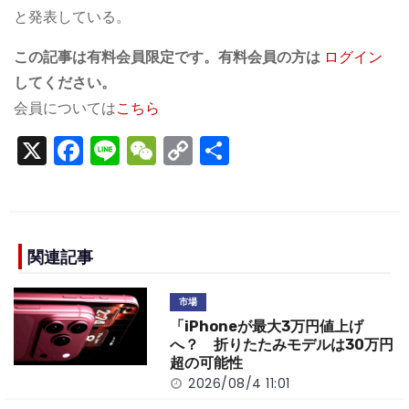
と発表している。
この記事は有料会員限定です。有料会員の方は
ログイン
してください。
会員については
こちら
X
F
Li
W
C
S
a
n
e
o
h
c
e
C
p
ar
e
h
y
e
b
a
Li
関連記事
o
t
n
市場
o
k
「iPhoneが最大3万円値上げ
k
へ？ 折りたたみモデルは30万円
超の可能性
2026/08/4 11:01