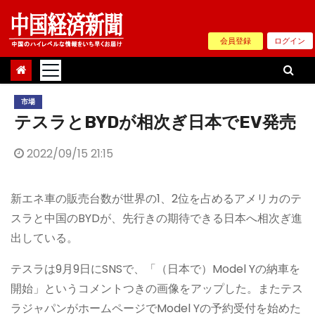
Skip
to
会員登録
ログイン
content
市場
テスラとBYDが相次ぎ日本でEV発売
2022/09/15 21:15
新エネ車の販売台数が世界の1、2位を占めるアメリカのテ
スラと中国のBYDが、先行きの期待できる日本へ相次ぎ進
出している。
テスラは9月9日にSNSで、「（日本で）Model Yの納車を
開始」というコメントつきの画像をアップした。またテス
ラジャパンがホームページでModel Yの予約受付を始めた