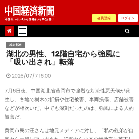
Skip
to
会員登録
ログイン
content
地方都市
湖北の男性、12階自宅から強風に
「吸い出され」転落
2026/07/7 16:00
7月6日夜、中国湖北省黄岡市で強烈な対流性悪天候が発
生し、各地で樹木の折損や住宅被害、車両損傷、店舗被害
などが相次いだ。中でも深刻だったのは、強風による人的
被害だ。
黄岡市民の汪さんは地元メディアに対し、「私の義弟が自