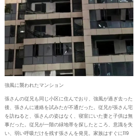
強風に襲われたマンション
張さんの従兄も同じ小区に住んでおり、強風が過ぎ去った
後、張さんに連絡を試みたが不通だった。従兄が張さん宅
を訪ねると、張さんの姿はなく、寝室にいた妻と子供は無
事だった。従兄が一階の緑地帯を探したところ、意識を失
い、弱い呼吸だけを残す張さんを発見。家族はすぐに119