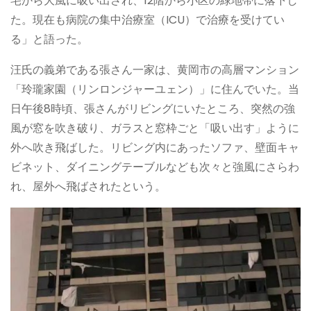
宅から大風に吸い出され、12階から小区の緑地帯に落下し
た。現在も病院の集中治療室（ICU）で治療を受けてい
る」と語った。
汪氏の義弟である張さん一家は、黄岡市の高層マンション
「玲瓏家園（リンロンジャーユェン）」に住んでいた。当
日午後8時頃、張さんがリビングにいたところ、突然の強
風が窓を吹き破り、ガラスと窓枠ごと「吸い出す」ように
外へ吹き飛ばした。リビング内にあったソファ、壁面キャ
ビネット、ダイニングテーブルなども次々と強風にさらわ
れ、屋外へ飛ばされたという。