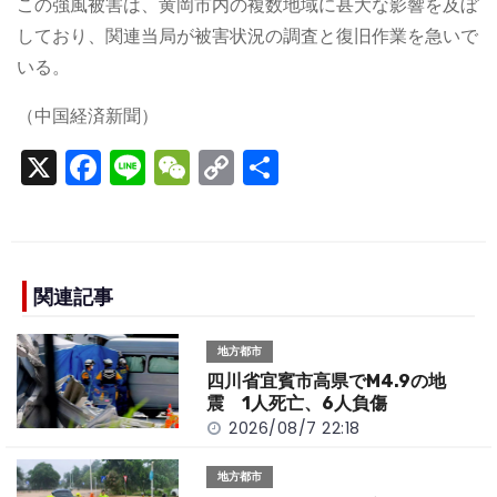
この強風被害は、黄岡市内の複数地域に甚大な影響を及ぼ
しており、関連当局が被害状況の調査と復旧作業を急いで
いる。
（中国経済新聞）
X
F
Li
W
C
S
a
n
e
o
h
c
e
C
p
ar
e
h
y
e
b
a
Li
関連記事
o
t
n
地方都市
o
k
四川省宜賓市高県でM4.9の地
k
震 1人死亡、6人負傷
2026/08/7 22:18
地方都市