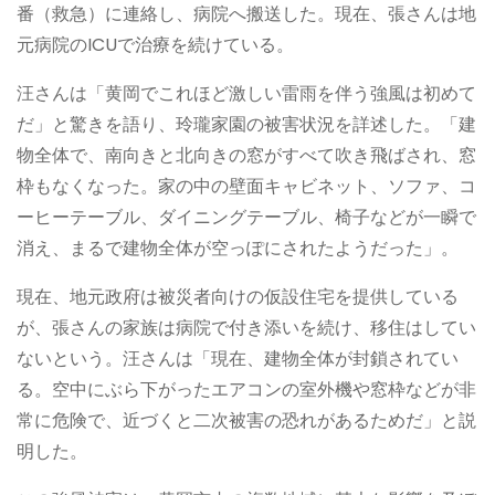
番（救急）に連絡し、病院へ搬送した。現在、張さんは地
元病院のICUで治療を続けている。
汪さんは「黄岡でこれほど激しい雷雨を伴う強風は初めて
だ」と驚きを語り、玲瓏家園の被害状況を詳述した。「建
物全体で、南向きと北向きの窓がすべて吹き飛ばされ、窓
枠もなくなった。家の中の壁面キャビネット、ソファ、コ
ーヒーテーブル、ダイニングテーブル、椅子などが一瞬で
消え、まるで建物全体が空っぽにされたようだった」。
現在、地元政府は被災者向けの仮設住宅を提供している
が、張さんの家族は病院で付き添いを続け、移住はしてい
ないという。汪さんは「現在、建物全体が封鎖されてい
る。空中にぶら下がったエアコンの室外機や窓枠などが非
常に危険で、近づくと二次被害の恐れがあるためだ」と説
明した。