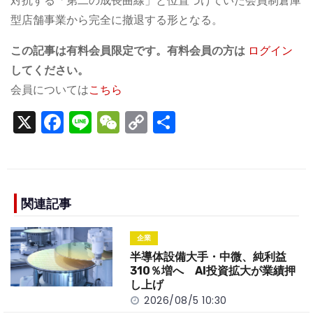
対抗する「第二の成長曲線」と位置づけていた会員制倉庫
型店舗事業から完全に撤退する形となる。
この記事は有料会員限定です。有料会員の方は
ログイン
してください。
会員については
こちら
X
F
Li
W
C
S
a
n
e
o
h
c
e
C
p
ar
e
h
y
e
b
a
Li
関連記事
o
t
n
企業
o
k
半導体設備大手・中微、純利益
k
310％増へ AI投資拡大が業績押
し上げ
2026/08/5 10:30