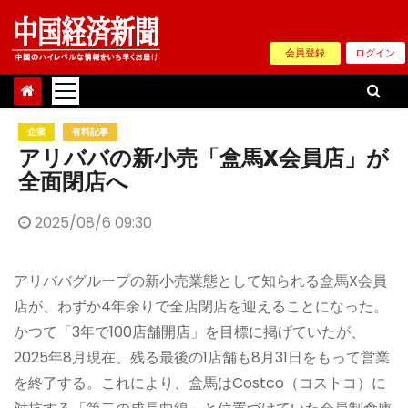
Skip
to
会員登録
ログイン
content
企業
有料記事
アリババの新小売「盒馬X会員店」が
全面閉店へ
2025/08/6 09:30
アリババグループの新小売業態として知られる盒馬X会員
店が、わずか4年余りで全店閉店を迎えることになった。
かつて「3年で100店舗開店」を目標に掲げていたが、
2025年8月現在、残る最後の1店舗も8月31日をもって営業
を終了する。これにより、盒馬はCostco（コストコ）に