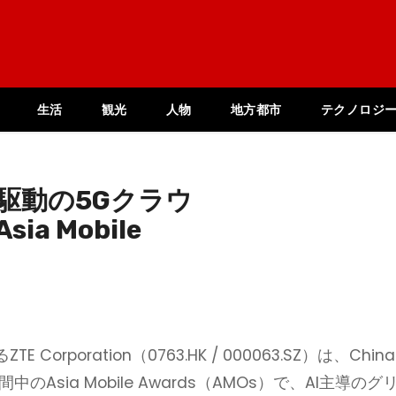
生活
観光
人物
地方都市
テクノロジ
、AI駆動の5Gクラウ
a Mobile
poration（0763.HK / 000063.SZ）は、China
期間中のAsia Mobile Awards（AMOs）で、AI主導のグ