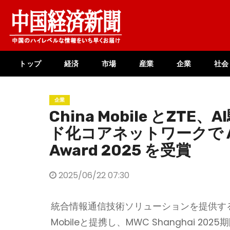
Skip
to
content
トップ
経済
市場
産業
企業
社会
企業
China Mobile とZTE
ド化コアネットワークで Asi
Award 2025 を受賞
2025/06/22 07:30
統合情報通信技術ソリューションを提供するZTE Cor
Mobileと提携し、MWC Shanghai 2025