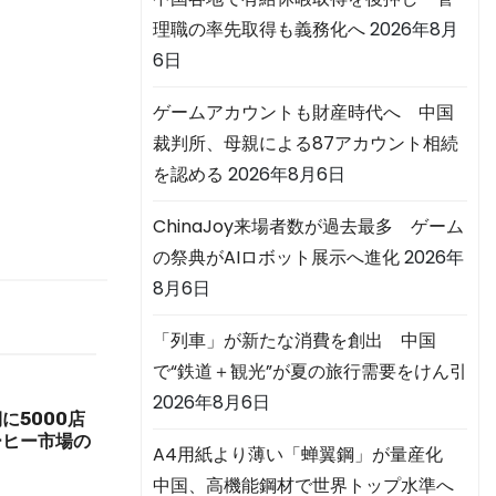
理職の率先取得も義務化へ
2026年8月
6日
ゲームアカウントも財産時代へ 中国
裁判所、母親による87アカウント相続
を認める
2026年8月6日
ChinaJoy来場者数が過去最多 ゲーム
の祭典がAIロボット展示へ進化
2026年
8月6日
「列車」が新たな消費を創出 中国
で“鉄道＋観光”が夏の旅行需要をけん引
2026年8月6日
に5000店
ーヒー市場の
A4用紙より薄い「蝉翼鋼」が量産化
中国、高機能鋼材で世界トップ水準へ