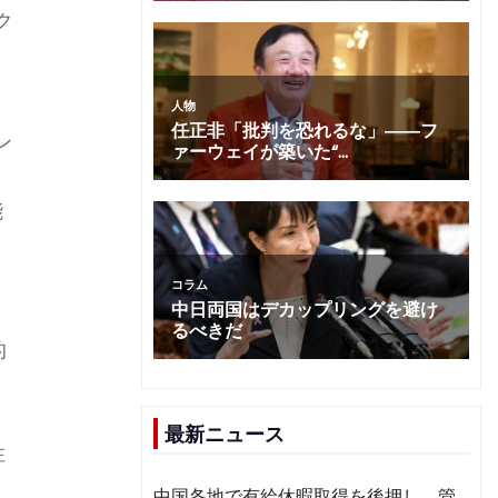
ク
ン
能
的
最新ニュース
性
中国各地で有給休暇取得を後押し 管