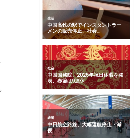
ウ
ー
ク
ま