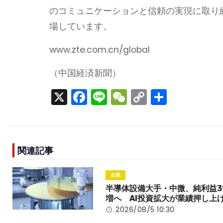
のコミュニケーションと信頼の実現に取り
場しています。
www.zte.com.cn/global
（中国経済新聞）
X
F
Li
W
C
S
a
n
e
o
h
c
e
C
p
ar
e
h
y
e
関連記事
b
a
Li
o
t
n
企業
o
k
半導体設備大手・中微、純利益3
増へ AI投資拡大が業績押し上
k
2026/08/5 10:30