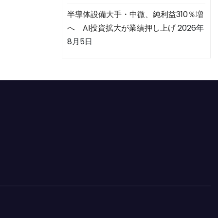
半導体設備大手・中微、純利益310％増
へ AI投資拡大が業績押し上げ
2026年
8月5日