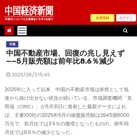
Skip
to
会員登録
ログイン
content
市場
中国不動産市場、回復の兆し見えず
——5月販売額は前年比8.6％減少
2025/06/3 15:45
2025年に入って以来、中国の不動産市場は依然として低
迷から抜け出せない状況が続いている。市場調査機関「克
而瑞（CRIC）」が5月31日に発表した最新データによれ
ば、主要100社の2025年5月の操盤販売額は2945億8000
万元で、前月比では3.5％の微増となったものの、前年同
月比では8.6％の減少となった。