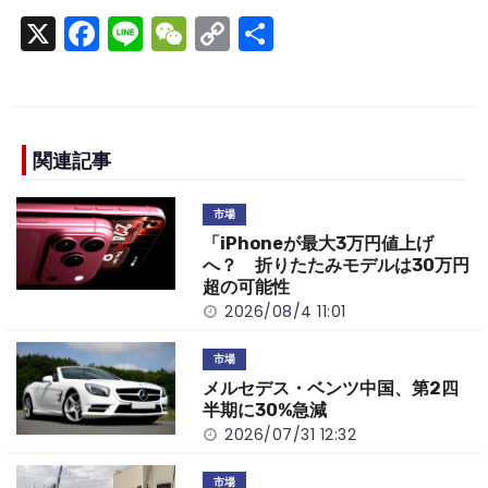
X
F
Li
W
C
S
a
n
e
o
h
c
e
C
p
ar
e
h
y
e
b
a
Li
関連記事
o
t
n
市場
o
k
「iPhoneが最大3万円値上げ
k
へ？ 折りたたみモデルは30万円
超の可能性
2026/08/4 11:01
市場
メルセデス・ベンツ中国、第2四
半期に30%急減
2026/07/31 12:32
市場