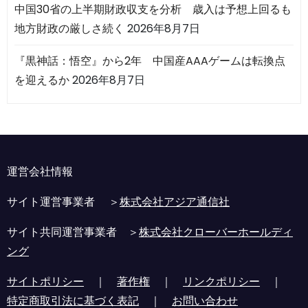
中国30省の上半期財政収支を分析 歳入は予想上回るも
地方財政の厳しさ続く
2026年8月7日
『黒神話：悟空』から2年 中国産AAAゲームは転換点
を迎えるか
2026年8月7日
運営会社情報
サイト運営事業者 ＞
株式会社アジア通信社
サイト共同運営事業者 ＞
株式会社クローバーホールディ
ング
サイトポリシー
｜
著作権
｜
リンクポリシー
｜
特定商取引法に基づく表記
｜
お問い合わせ