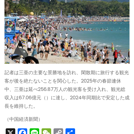
記者は三亜の主要な景勝地を訪れ、閑散期に旅行する観光
客が後を絶たないことを関心した。2025年の春節連休
中、三亜は延べ256.87万人の観光客を受け入れ、観光総
収入は67.06億元（）に達し、2024年同期比で安定した成
長を維持した。
（中国経済新聞）
X
F
Li
W
C
S