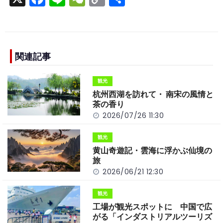
a
n
e
o
h
c
e
C
p
ar
e
h
y
e
b
a
Li
関連記事
o
t
n
観光
o
k
杭州西湖を訪れて・ 南宋の風情と
k
茶の香り
2026/07/26 11:30
観光
黄山奇遊記・雲海に浮かぶ仙境の
旅
2026/06/21 12:30
観光
工場が観光スポットに 中国で広
がる「インダストリアルツーリズ