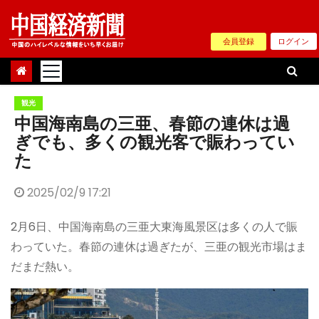
Skip
to
会員登録
ログイン
content
観光
中国海南島の三亜、春節の連休は過
ぎでも、多くの観光客で賑わってい
た
2025/02/9 17:21
2月6日、中国海南島の三亜大東海風景区は多くの人で賑
わっていた。春節の連休は過ぎたが、三亜の観光市場はま
だまだ熱い。