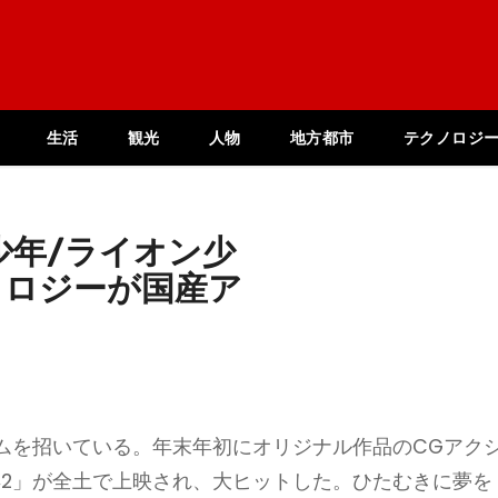
生活
観光
人物
地方都市
テクノロジ
少年/ライオン少
ノロジーが国産ア
ムを招いている。年末年初にオリジナル作品のCGアク
年2」が全土で上映され、大ヒットした。ひたむきに夢を