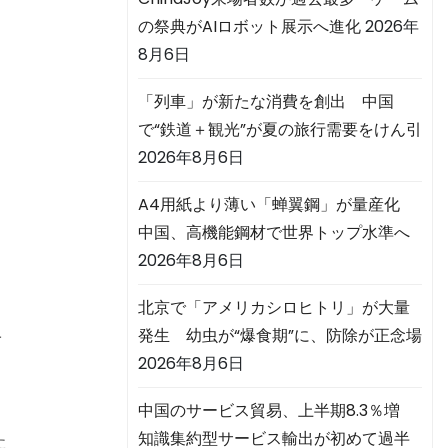
の祭典がAIロボット展示へ進化
2026年
8月6日
「列車」が新たな消費を創出 中国
で“鉄道＋観光”が夏の旅行需要をけん引
2026年8月6日
A4用紙より薄い「蝉翼鋼」が量産化
中国、高機能鋼材で世界トップ水準へ
2026年8月6日
る
北京で「アメリカシロヒトリ」が大量
ニ
発生 幼虫が“爆食期”に、防除が正念場
2026年8月6日
中国のサービス貿易、上半期8.3％増
知識集約型サービス輸出が初めて過半
た