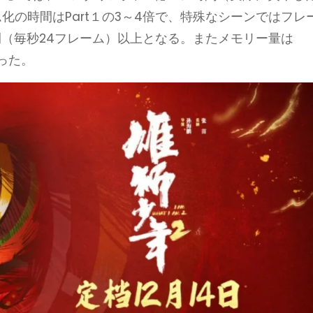
化の時間はPart１の3～4倍で、特殊なシーンではフレ
間（毎秒24フレーム）以上となる。またメモリー量は
だった。