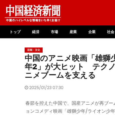
Skip
to
content
トップ
経済
市場
産業
企業
社会
芸能・文化
中国のアニメ映画「雄獅
年2」が大ヒット テク
ニメブームを支える
2025/01/23 07:30
春節を控えた中国で、国産アニメが再ブー
ョンコメディ映画「雄獅少年/ライオン少