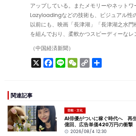
アップしている。またメモリーやネットワ
Lazyloadingなどの技術も、ビジュ
以前にも、映画「長津湖」「長津湖之水門
を組んでおり、柔軟かつスピーディーなレ
（中国経済新聞）
X
F
Li
W
C
S
a
n
e
o
h
c
e
C
p
ar
e
h
y
e
関連記事
b
a
Li
o
t
n
芸能・文化
o
k
AI俳優がついに稼ぐ時代へ 再生
億回、広告単価420万円の衝撃
k
2026/08/4 12:30