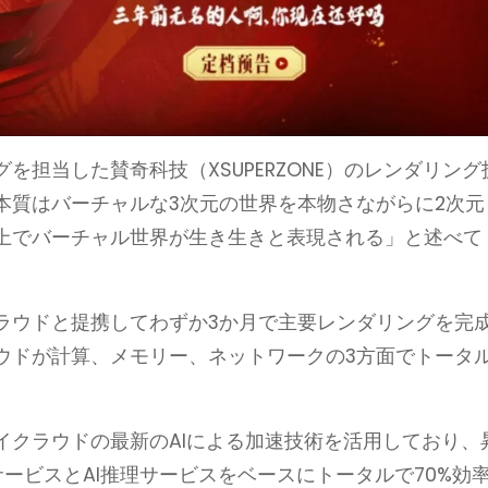
を担当した賛奇科技（XSUPERZONE）のレンダリング
本質はバーチャルな3次元の世界を本物さながらに2次元
上でバーチャル世界が生き生きと表現される」と述べて
ラウドと提携してわずか3か月で主要レンダリングを完
ウドが計算、メモリー、ネットワークの3方面でトータ
。
イクラウドの最新のAIによる加速技術を活用しており、
グサービスとAI推理サービスをベースにトータルで70%効