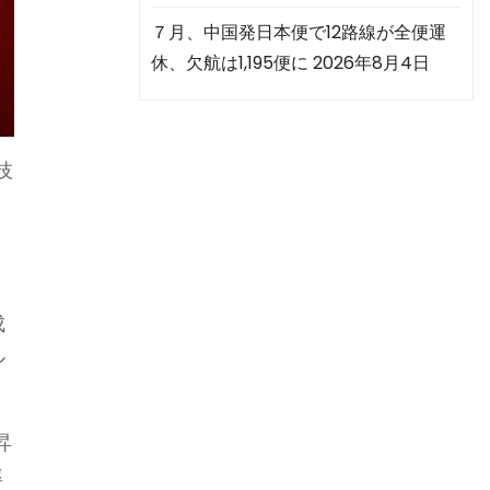
７月、中国発日本便で12路線が全便運
休、欠航は1,195便に
2026年8月4日
技
成
ル
昇
率