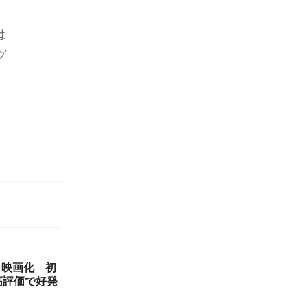
は
グ
メ映画化 初
高評価で好発