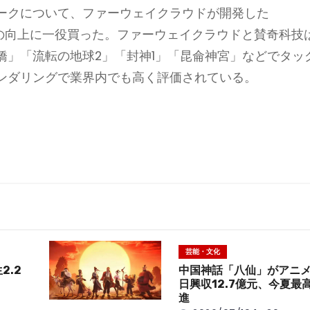
ークについて、ファーウェイクラウドが開発した
アル性の向上に一役買った。ファーウェイクラウドと賛奇科技
橋」「流転の地球2」「封神1」「昆侖神宮」などでタッ
ンダリングで業界内でも高く評価されている。
芸能・文化
2.2
中国神話「八仙」がアニ
日興収12.7億元、今夏最
進