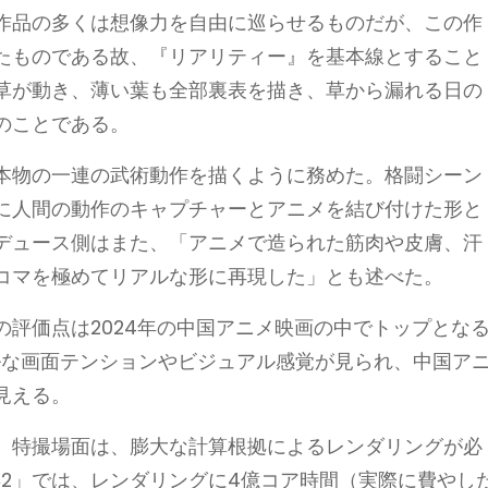
作品の多くは想像力を自由に巡らせるものだが、この作
たものである故、『リアリティー』を基本線とすること
草が動き、薄い葉も全部裏表を描き、草から漏れる日の
のことである。
本物の一連の武術動作を描くように務めた。格闘シーン
に人間の動作のキャプチャーとアニメを結び付けた形と
デュース側はまた、「アニメで造られた筋肉や皮膚、汗
コマを極めてリアルな形に再現した」とも述べた。
の評価点は2024年の中国アニメ映画の中でトップとな
ルな画面テンションやビジュアル感覚が見られ、中国ア
見える。
、特撮場面は、膨大な計算根拠によるレンダリングが必
年2」では、レンダリングに4億コア時間（実際に費やし