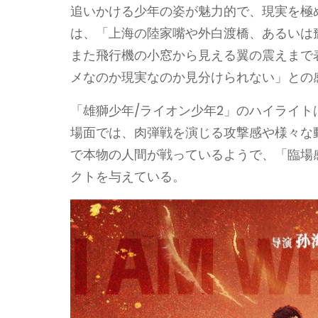
追いかける少年の姿が魅力的で、現実を極
は、「上海の陸家嘴や外白渡橋、あるいは
また飛行機の小窓から見える翼の震えまで
メなのか現実なのか見分けられない」との
「雄獅少年/ライオン少年2」のハイライ
場面では、肉弾戦を演じる攻撃感や様々な
で本物の人間が戦っているようで、「臨場
クトを与えている。