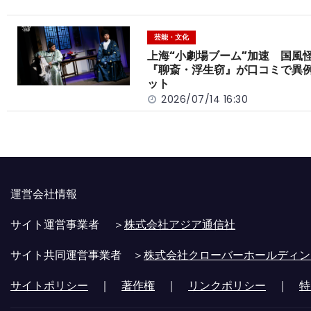
芸能・文化
上海“小劇場ブーム”加速 国風
『聊斎・浮生窃』が口コミで異
ット
2026/07/14 16:30
運営会社情報
サイト運営事業者 ＞
株式会社アジア通信社
サイト共同運営事業者 ＞
株式会社クローバーホールディン
サイトポリシー
｜
著作権
｜
リンクポリシー
｜
特