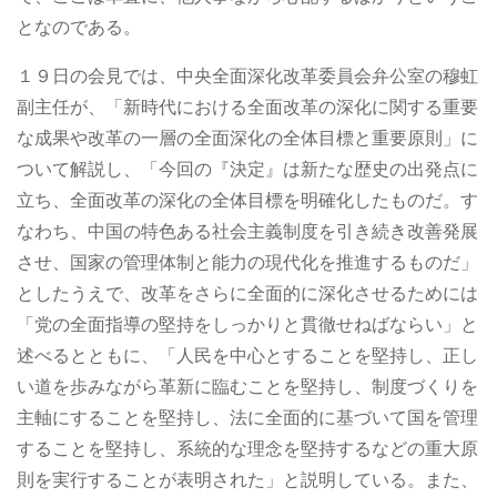
となのである。
１９日の会見では、中央全面深化改革委員会弁公室の穆虹
副主任が、「新時代における全面改革の深化に関する重要
な成果や改革の一層の全面深化の全体目標と重要原則」に
ついて解説し、「今回の『決定』は新たな歴史の出発点に
立ち、全面改革の深化の全体目標を明確化したものだ。す
なわち、中国の特色ある社会主義制度を引き続き改善発展
させ、国家の管理体制と能力の現代化を推進するものだ」
としたうえで、改革をさらに全面的に深化させるためには
「党の全面指導の堅持をしっかりと貫徹せねばならい」と
述べるとともに、「人民を中心とすることを堅持し、正し
い道を歩みながら革新に臨むことを堅持し、制度づくりを
主軸にすることを堅持し、法に全面的に基づいて国を管理
することを堅持し、系統的な理念を堅持するなどの重大原
則を実行することが表明された」と説明している。また、