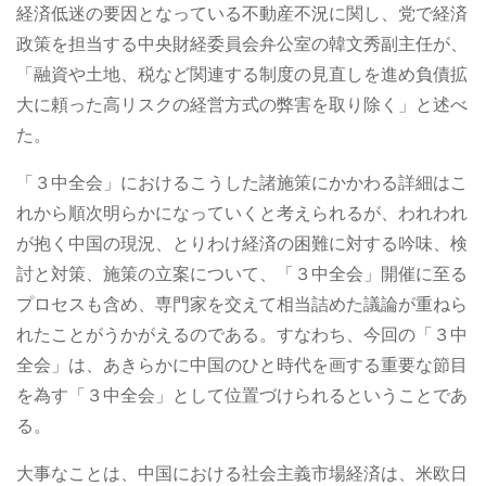
経済低迷の要因となっている不動産不況に関し、党で経済
政策を担当する中央財経委員会弁公室の韓文秀副主任が、
「融資や土地、税など関連する制度の見直しを進め負債拡
大に頼った高リスクの経営方式の弊害を取り除く」と述べ
た。
「３中全会」におけるこうした諸施策にかかわる詳細はこ
れから順次明らかになっていくと考えられるが、われわれ
が抱く中国の現況、とりわけ経済の困難に対する吟味、検
討と対策、施策の立案について、「３中全会」開催に至る
プロセスも含め、専門家を交えて相当詰めた議論が重ねら
れたことがうかがえるのである。すなわち、今回の「３中
全会」は、あきらかに中国のひと時代を画する重要な節目
を為す「３中全会」として位置づけられるということであ
る。
大事なことは、中国における社会主義市場経済は、米欧日