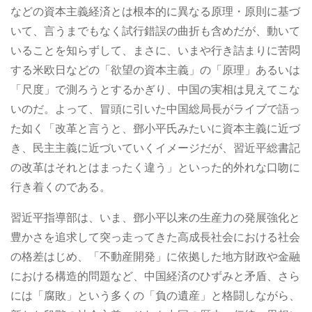
などの資本主義経済とは根本的に異なる原理・原則に基づ
いて、言うまでもなく試行錯誤の曲折も含めだが、動いて
いることを知らずして、まさに、いまや行き詰まりに苦悶
する米欧日などの「欲望の資本主義」の「原理」あるいは
「尺度」で測ろうとするかぎり、中国の実相は見えてこな
いのだ。よって、冒頭に引いた中国総局長がライブで語っ
た如く「改革と言うと、鄧小平氏みたいに資本主義に近づ
き、民主主義に近づいていくイメージだが、習近平総書記
の改革はそれとはまったく違う」といった的外れな口吻に
行き着くのである。
習近平指導部は、いま、鄧小平以来の生産力の発展強化と
豊かさを追求して突っ走ってきた高成長社会における社会
の格差はじめ、「不動産開発」に依拠した地方財政や金融
における構造的問題など、中国経済のひずみと矛盾、さら
には「腐敗」という多くの「負の遺産」と格闘しながら、