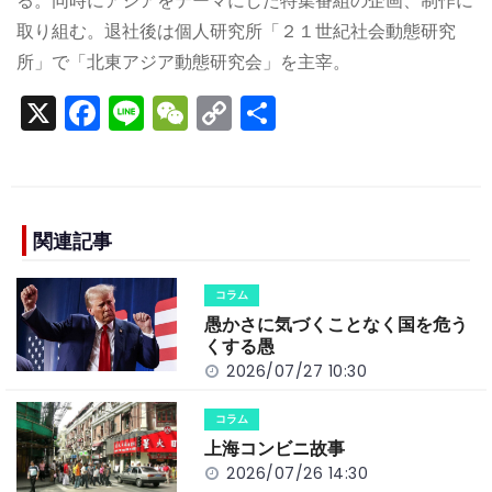
る。同時にアジアをテーマにした特集番組の企画、制作に
取り組む。退社後は個人研究所「２１世紀社会動態研究
所」で「北東アジア動態研究会」を主宰。
X
F
Li
W
C
S
a
n
e
o
h
c
e
C
p
ar
e
h
y
e
b
a
Li
関連記事
o
t
n
コラム
o
k
愚かさに気づくことなく国を危う
k
くする愚
2026/07/27 10:30
コラム
上海コンビニ故事
2026/07/26 14:30