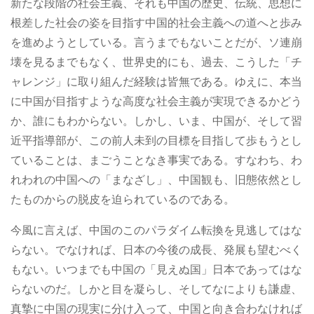
新たな段階の社会主義、それも中国の歴史、伝統、思想に
根差した社会の姿を目指す中国的社会主義への道へと歩み
を進めようとしている。言うまでもないことだが、ソ連崩
壊を見るまでもなく、世界史的にも、過去、こうした「チ
ャレンジ」に取り組んだ経験は皆無である。ゆえに、本当
に中国が目指すような高度な社会主義が実現できるかどう
か、誰にもわからない。しかし、いま、中国が、そして習
近平指導部が、この前人未到の目標を目指して歩もうとし
ていることは、まごうことなき事実である。すなわち、わ
れわれの中国への「まなざし」、中国観も、旧態依然とし
たものからの脱皮を迫られているのである。
今風に言えば、中国のこのパラダイム転換を見逃してはな
らない。でなければ、日本の今後の成長、発展も望むべく
もない。いつまでも中国の「見えぬ国」日本であってはな
らないのだ。しかと目を凝らし、そしてなによりも謙虚、
真摯に中国の現実に分け入って、中国と向き合わなければ