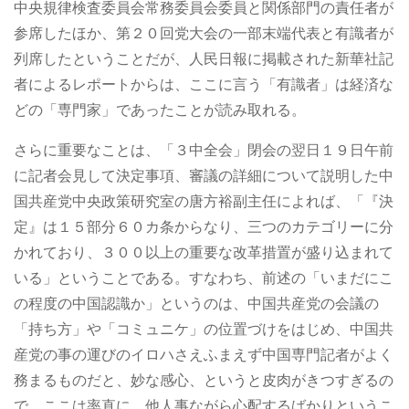
中央規律検査委員会常務委員会委員と関係部門の責任者が
参席したほか、第２０回党大会の一部末端代表と有識者が
列席したということだが、人民日報に掲載された新華社記
者によるレポートからは、ここに言う「有識者」は経済な
どの「専門家」であったことが読み取れる。
さらに重要なことは、「３中全会」閉会の翌日１９日午前
に記者会見して決定事項、審議の詳細について説明した中
国共産党中央政策研究室の唐方裕副主任によれば、「『決
定』は１５部分６０カ条からなり、三つのカテゴリーに分
かれており、３００以上の重要な改革措置が盛り込まれて
いる」ということである。すなわち、前述の「いまだにこ
の程度の中国認識か」というのは、中国共産党の会議の
「持ち方」や「コミュニケ」の位置づけをはじめ、中国共
産党の事の運びのイロハさえふまえず中国専門記者がよく
務まるものだと、妙な感心、というと皮肉がきつすぎるの
で、ここは率直に、他人事ながら心配するばかりというこ