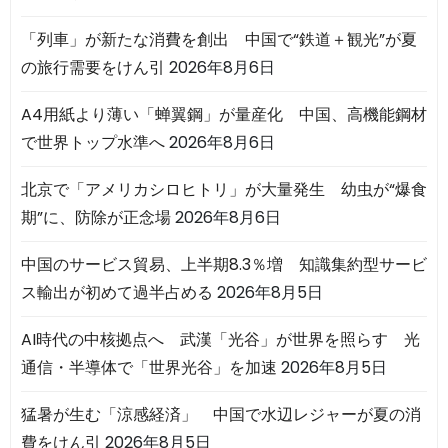
「列車」が新たな消費を創出 中国で“鉄道＋観光”が夏
の旅行需要をけん引
2026年8月6日
A4用紙より薄い「蝉翼鋼」が量産化 中国、高機能鋼材
で世界トップ水準へ
2026年8月6日
北京で「アメリカシロヒトリ」が大量発生 幼虫が“爆食
期”に、防除が正念場
2026年8月6日
中国のサービス貿易、上半期8.3％増 知識集約型サービ
ス輸出が初めて過半占める
2026年8月5日
AI時代の中核拠点へ 武漢「光谷」が世界を照らす 光
通信・半導体で「世界光谷」を加速
2026年8月5日
猛暑が生む「涼感経済」 中国で水辺レジャーが夏の消
費をけん引
2026年8月5日