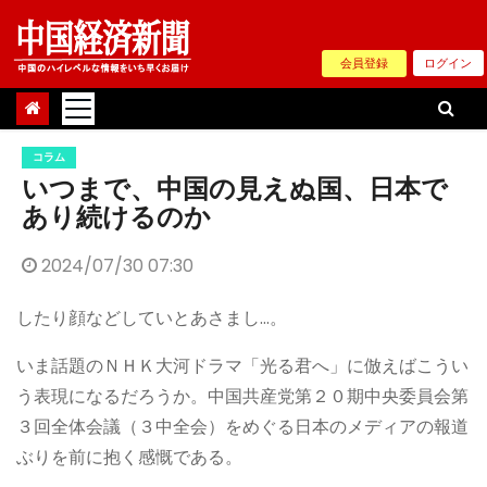
Skip
to
会員登録
ログイン
content
コラム
いつまで、中国の見えぬ国、日本で
あり続けるのか
2024/07/30 07:30
したり顔などしていとあさまし…。
いま話題のＮＨＫ大河ドラマ「光る君へ」に倣えばこうい
う表現になるだろうか。中国共産党第２０期中央委員会第
３回全体会議（３中全会）をめぐる日本のメディアの報道
ぶりを前に抱く感慨である。