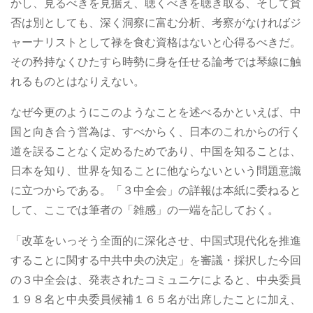
かし、見るべきを見据え、聴くべきを聴き取る、そして賛
否は別としても、深く洞察に富む分析、考察がなければジ
ャーナリストとして禄を食む資格はないと心得るべきだ。
その矜持なくひたすら時勢に身を任せる論考では琴線に触
れるものとはなりえない。
なぜ今更のようにこのようなことを述べるかといえば、中
国と向き合う営為は、すべからく、日本のこれからの行く
道を誤ることなく定めるためであり、中国を知ることは、
日本を知り、世界を知ることに他ならないという問題意識
に立つからである。「３中全会」の詳報は本紙に委ねると
して、ここでは筆者の「雑感」の一端を記しておく。
「改革をいっそう全面的に深化させ、中国式現代化を推進
することに関する中共中央の決定」を審議・採択した今回
の３中全会は、発表されたコミュニケによると、中央委員
１９８名と中央委員候補１６５名が出席したことに加え、