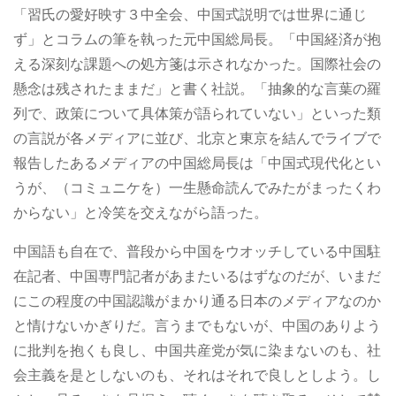
「習氏の愛好映す３中全会、中国式説明では世界に通じ
ず」とコラムの筆を執った元中国総局長。「中国経済が抱
える深刻な課題への処方箋は示されなかった。国際社会の
懸念は残されたままだ」と書く社説。「抽象的な言葉の羅
列で、政策について具体策が語られていない」といった類
の言説が各メディアに並び、北京と東京を結んでライブで
報告したあるメディアの中国総局長は「中国式現代化とい
うが、（コミュニケを）一生懸命読んでみたがまったくわ
からない」と冷笑を交えながら語った。
中国語も自在で、普段から中国をウオッチしている中国駐
在記者、中国専門記者があまたいるはずなのだが、いまだ
にこの程度の中国認識がまかり通る日本のメディアなのか
と情けないかぎりだ。言うまでもないが、中国のありよう
に批判を抱くも良し、中国共産党が気に染まないのも、社
会主義を是としないのも、それはそれで良しとしよう。し