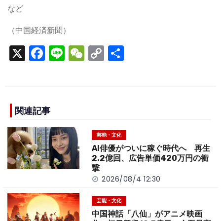
など
（中国経済新聞）
X
F
Li
W
C
S
a
n
e
o
h
c
e
C
p
ar
e
h
y
e
b
a
Li
関連記事
o
t
n
芸能・文化
o
k
AI俳優がついに稼ぐ時代へ 再生
k
2.2億回、広告単価420万円の衝
撃
2026/08/4 12:30
芸能・文化
中国神話「八仙」がアニメ映画