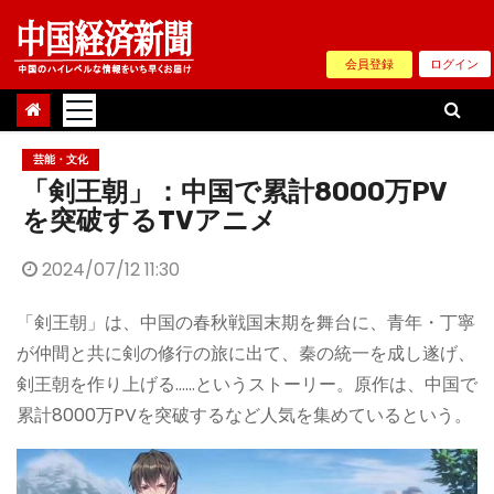
Skip
to
会員登録
ログイン
content
芸能・文化
「剣王朝」：中国で累計8000万PV
を突破するTVアニメ
2024/07/12 11:30
「剣王朝」は、中国の春秋戦国末期を舞台に、青年・丁寧
が仲間と共に剣の修行の旅に出て、秦の統一を成し遂げ、
剣王朝を作り上げる……というストーリー。原作は、中国で
累計8000万PVを突破するなど人気を集めているという。