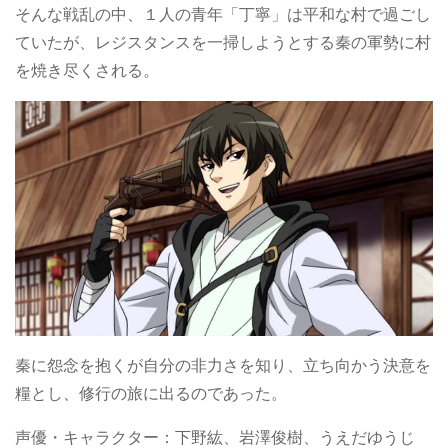
そんな戦乱の中、１人の青年「丁寧」は平和な村で過ごし
ていたが、レジスタンスを一掃しようとする秦の軍勢に村
を焼き尽くされる。
秦に怨念を抱くが自分の非力さを知り、立ち向かう決意を
糧とし、修行の旅に出るのであった。
声優・キャラクター：下野紘、岩澤俊樹、うえだゆうじ