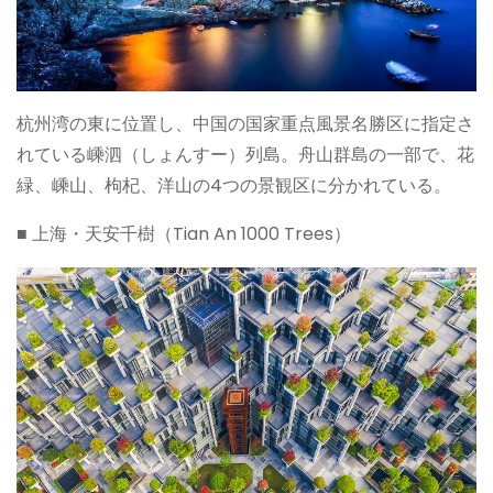
杭州湾の東に位置し、中国の国家重点風景名勝区に指定さ
れている嵊泗（しょんすー）列島。舟山群島の一部で、花
緑、嵊山、枸杞、洋山の4つの景観区に分かれている。
■ 上海・天安千樹（Tian An 1000 Trees）