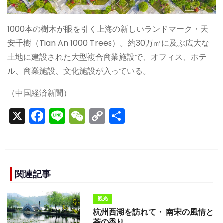
1000本の樹木が眼を引く上海の新しいランドマーク・天
安千樹（Tian An 1000 Trees）。約30万㎡に及ぶ広大な
土地に建設された大型複合商業施設で、オフィス、ホテ
ル、商業施設、文化施設が入っている。
（中国経済新聞）
X
F
Li
W
C
S
a
n
e
o
h
c
e
C
p
ar
e
h
y
e
b
a
Li
関連記事
o
t
n
観光
o
k
杭州西湖を訪れて・ 南宋の風情と
茶の香り