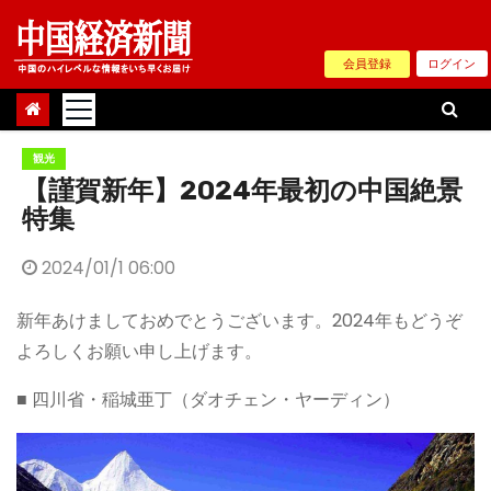
Skip
to
会員登録
ログイン
content
観光
【謹賀新年】2024年最初の中国絶景
特集
2024/01/1 06:00
新年あけましておめでとうございます。2024年もどうぞ
よろしくお願い申し上げます。
■ 四川省・稲城亜丁（ダオチェン・ヤーディン）