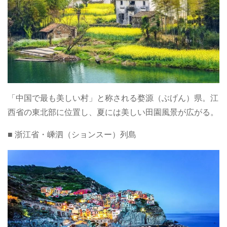
「中国で最も美しい村」と称される婺源（ぶげん）県。江
西省の東北部に位置し、夏には美しい田園風景が広がる。
■ 浙江省・嵊泗（ションスー）列島