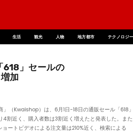
生活
観光
人物
地方都市
テクノロジ
618」セールの
く増加
Kwaishop）は、6月1日-18日の通販セール「618
り4割近く、購入者数は3割近く増えたと発表した。また
ショートビデオによる注文量は210%近く、検索による