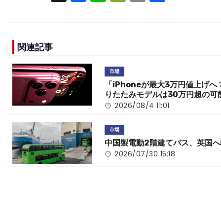
a
n
e
o
h
c
e
C
p
ar
e
h
y
e
関連記事
b
a
Li
o
t
n
市場
o
k
「iPhoneが最大3万円値上げへ
りたたみモデルは30万円超の可
k
2026/08/4 11:01
市場
中国製電動2階建てバス、英国へ
2026/07/30 15:18