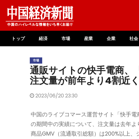
Skip
to
content
トップ
経済
市場
産業
企業
社会
市場
通販サイトの快手電商、「
注文量が前年より4割近
2023/06/20 23:30
中国のライブコマース運営サイト「快手電商」（
の期間中の実績について、注文量は去年よ
商品GMV（流通取引総額）は200%以上、