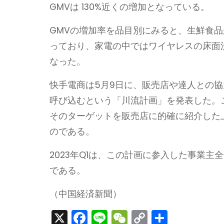
GMVは 130%近くの増加となっている。
GMVの増加率を品目別にみると、生鮮食品が
っており、家電の中ではワイヤレスの床面
なった。
快手電商は5月9日に、販売店や達人との協
呼び込むという「川流計画」を発表した。
そのターゲットを販売店に的確に紹介した
のである。
2023年Q1は、この計画に参入した事業主全
である。
（中国経済新聞）
X
F
Li
W
C
S