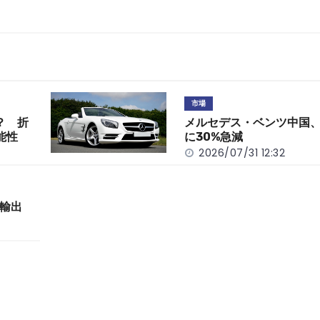
市場
？ 折
メルセデス・ベンツ中国、
能性
に30%急減
2026/07/31 12:32
輸出