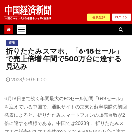
Skip
to
会員登録
ログイン
content
市場
折りたたみスマホ、「6·18セール」
で売上倍増 年間で500万台に達する
見込み
2023/06/6 11:00
6月18日まで続く年間最大のECセール期間「6·18セール」
を迎えている中国で、通販サイトの京東と蘇寧易購の初回
発表によると、折りたたみスマートフォンの販売台数が2
倍に達する模様である。中国では2023年、折りたたみス
マホの販売がスマホ全体の2%となる500-600万台に達す