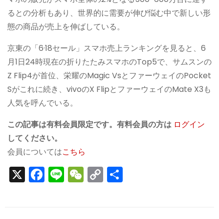
るとの分析もあり、世界的に需要が伸び悩む中で新しい形
態の商品が売上を伸ばしている。
京東の「6·18セール」スマホ売上ランキングを見ると、6
月1日24時現在の折りたたみスマホのTop5で、サムスンの
Z Flip4が首位、栄耀のMagic VsとファーウェイのPocket
Sがこれに続き、vivoのX FlipとファーウェイのMate X3も
人気を呼んでいる。
この記事は有料会員限定です。有料会員の方は
ログイン
してください。
会員については
こちら
X
F
Li
W
C
S
a
n
e
o
h
c
e
C
p
ar