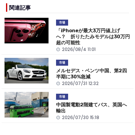
e
h
y
e
b
a
Li
関連記事
o
t
n
市場
o
k
「iPhoneが最大3万円値上げ
k
へ？ 折りたたみモデルは30万円
超の可能性
2026/08/4 11:01
市場
メルセデス・ベンツ中国、第2四
半期に30%急減
2026/07/31 12:32
市場
中国製電動2階建てバス、英国へ
輸出
2026/07/30 15:18