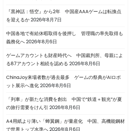
『黒神話：悟空』から2年 中国産AAAゲームは転換点
を迎えるか
2026年8月7日
中国各地で有給休暇取得を後押し 管理職の率先取得も
義務化へ
2026年8月6日
ゲームアカウントも財産時代へ 中国裁判所、母親によ
る87アカウント相続を認める
2026年8月6日
ChinaJoy来場者数が過去最多 ゲームの祭典がAIロボ
ット展示へ進化
2026年8月6日
「列車」が新たな消費を創出 中国で“鉄道＋観光”が夏
の旅行需要をけん引
2026年8月6日
A4用紙より薄い「蝉翼鋼」が量産化 中国、高機能鋼材
で世界トップ水準へ
2026年8月6日