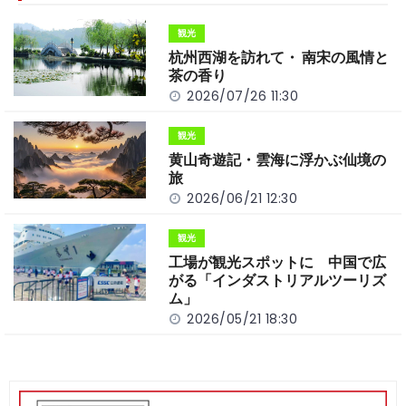
o
t
n
観光
o
k
杭州西湖を訪れて・ 南宋の風情と
k
茶の香り
2026/07/26 11:30
観光
黄山奇遊記・雲海に浮かぶ仙境の
旅
2026/06/21 12:30
観光
工場が観光スポットに 中国で広
がる「インダストリアルツーリズ
ム」
2026/05/21 18:30