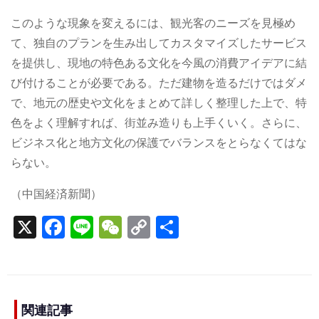
このような現象を変えるには、観光客のニーズを見極め
て、独自のプランを生み出してカスタマイズしたサービス
を提供し、現地の特色ある文化を今風の消費アイデアに結
び付けることが必要である。ただ建物を造るだけではダメ
で、地元の歴史や文化をまとめて詳しく整理した上で、特
色をよく理解すれば、街並み造りも上手くいく。さらに、
ビジネス化と地方文化の保護でバランスをとらなくてはな
らない。
（中国経済新聞）
X
F
Li
W
C
S
a
n
e
o
h
c
e
C
p
ar
e
h
y
e
b
a
Li
関連記事