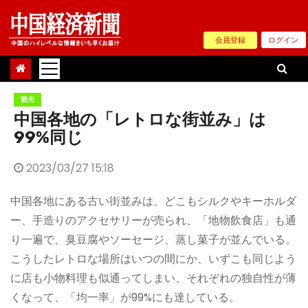
Skip
to
会員登録
ログイン
content
観光
中国各地の「レトロな街並み」は
99%同じ
2023/03/27 15:18
中国各地にある古い街並みは、どこもシルクやキーホルダ
ー、手造りのアクセサリーが売られ、「地物飲食店」も通
り一遍で、臭豆腐やソーセージ、蒸し菓子が並んでいる。
こうしたレトロな場所はいつの間にか、いずこも同じよう
に店も小物料理も似通ってしまい、それぞれの独自性が薄
くなって、「均一率」が99%にも達している。