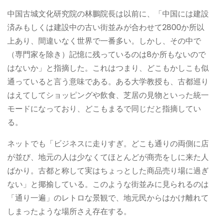
中国古城文化研究院の林鵬院長は以前に、「中国には建設
済みもしくは建設中の古い街並みが合わせて2800か所以
上あり、間違いなく世界で一番多い。しかし、その中で
（専門家を除き）記憶に残っているのは8か所もないので
はないか」と指摘した。これはつまり、どこもかしこも似
通っていると言う意味である。ある大学教授も、古都巡り
はえてしてショッピングや飲食、芝居の見物といった統一
モードになっており、どこもまるで同じだと指摘してい
る。
ネットでも「ビジネスに走りすぎ。どこも通りの両側に店
が並び、地元の人は少なくてほとんどが商売をしに来た人
ばかり。古都と称して実はちょっとした商品売り場に過ぎ
ない」と揶揄している。このような街並みに見られるのは
「通り一遍」のレトロな景観で、地元民からはかけ離れて
しまったような場所さえ存在する。