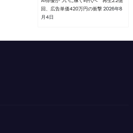
AI俳優がついに稼ぐ時代へ 再生2.2億
回、広告単価420万円の衝撃
2026年8
月4日