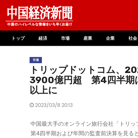
Skip
to
content
トップ
経済
市場
産業
企業
社会
市場
トリップドットコム、20
3900億円超 第4四半
以上に
2023/03/8 20:13
中国最大手のオンライン旅行会社「トリップ
第4四半期および年間の監査前決算を見ると