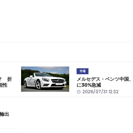
市場
？ 折
メルセデス・ベンツ中国、
能性
に30%急減
2026/07/31 12:32
輸出