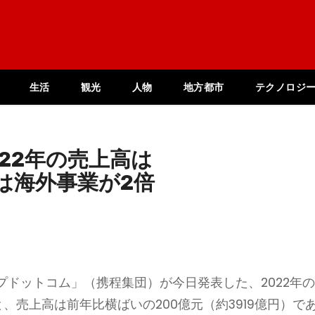
生活
観光
人物
地方都市
テクノロジ
22年の売上高は
期は海外事業が2倍
ドットコム」（携程集団）が今日発表した、2022年
、売上高は前年比横ばいの200億元（約3919億円）で