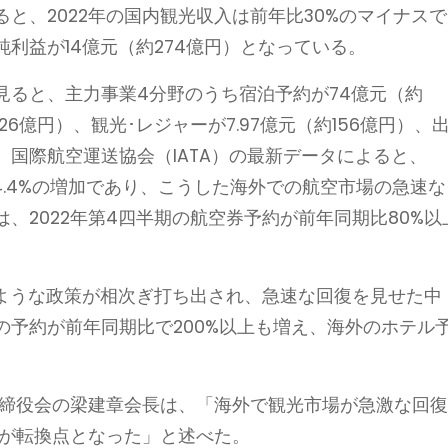
と、2022年の国内観光収入は前年比30%のマイナスで
利益が14億元（約274億円）となっている。
見ると、主力事業4分野のうち宿泊予約が74億元（約
26億円）、観光･レジャーが7.97億元（約156億円）、
る。国際航空運送協会（IATA）の最新データによると、
4.4%の増加であり、こうした海外での航空市場の急速な
、2022年第4四半期の航空券予約が前年同期比80%以
るような政策が相次ぎ打ち出され、急速な回復を見せた中
の予約が前年同期比で200%以上も増え、海外のホテル
取締役会の梁建章会長は、「海外で観光市場が急激な回
年が転換点となった」と述べた。