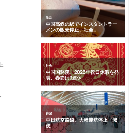
出
上
予
復