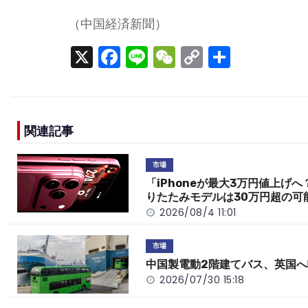
（中国経済新聞）
X
F
Li
W
C
S
a
n
e
o
h
c
e
C
p
ar
e
h
y
e
関連記事
b
a
Li
o
t
n
市場
o
k
「iPhoneが最大3万円値上げへ
りたたみモデルは30万円超の可
k
2026/08/4 11:01
市場
中国製電動2階建てバス、英国へ
2026/07/30 15:18