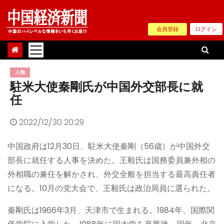
Skip
to
会員登録
ログイン
content
人物
駐米大使秦剛氏が中国外交部長に就
任
2022/12/30 20:29
中国政府は12月30日、駐米大使秦剛（56歳）が中国外交
部長に就任する人事を決めた。王毅氏は国務委員兼外相の
外相職の兼任を解かされ、外交全般を担当する最高責任者
になる。10月の党大会で、王毅氏は政治局員に選られた。
秦剛氏は1966年3月、天津市で生まれる。1984年、国際関