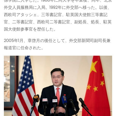
係学院に入学した。1988年に同大学を卒業後、同年、北京
外交人員服務局に入局。1992年に外交部へ移った。以後、
西欧司アタッシェ、三等書記官、駐英国大使館三等書記
官、二等書記官、西欧司二等書記官、副処長、処長、駐英
国大使館参事官を歴任した。
2005年1月、章啓月の後任として、外交部新聞司副司長兼
報道官に任命された。