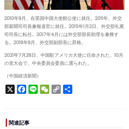
2010年9月、在英国中国大使館公使に就任。2011年、外交
部新聞司司長兼報道官に就任。2015年1月2日、外交部礼賓
司司長に転任。2017年4月には外交部部長助理を兼務す
る。2018年9月、外交部副部長に昇格。
2021年7月28日、中国駐アメリカ大使に任命された。10月
の党大会で、中央委員会委員に選られた。
（中国経済新聞）
X
F
Li
W
C
S
a
n
e
o
h
c
e
C
p
ar
e
h
y
e
b
a
Li
関連記事