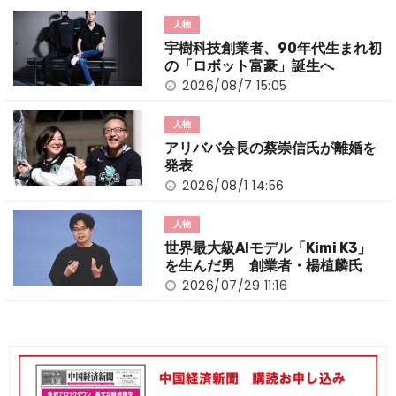
o
t
n
人物
o
k
宇樹科技創業者、90年代生まれ初
k
の「ロボット富豪」誕生へ
2026/08/7 15:05
人物
アリババ会長の蔡崇信氏が離婚を
発表
2026/08/1 14:56
人物
世界最大級AIモデル「Kimi K3」
を生んだ男 創業者・楊植麟氏
2026/07/29 11:16