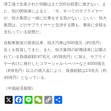
津工場で生産された恒馳はまだ200台程度に過ぎない。ま
た、別の関係者によると、「今、すべてのサプライヤー
が、恒大集団と一緒に仕事をする気がない」といい、恒大
集団は、どのサプライヤーと交渉する際も、事前に全額を
支払っている状態だ。
自動車製造の発表以来、恒大汽車は500億元（約1兆円）
近くを投資してきた。また、恒大集団の財務諸表に記載さ
れている負債総額1.97兆元（約39兆円）に加え、サプライ
ヤー向けに発行したコマーシャルペーパーなど4000億元
（約8兆円）以上の借入金により、負債総額は2.5兆元（約
49兆円）となっている。
（中国経済新聞）
X
F
Li
W
C
S
a
n
e
o
h