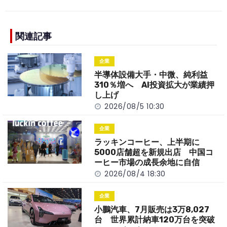
c
e
C
p
ar
e
h
y
e
b
a
Li
関連記事
o
t
n
企業
o
k
半導体設備大手・中微、純利益
k
310％増へ AI投資拡大が業績押
し上げ
2026/08/5 10:30
企業
ラッキンコーヒー、上半期に
5000店舗超を新規出店 中国コ
ーヒー市場の成長余地に自信
2026/08/4 18:30
企業
小鵬汽車、7月販売は3万8,027
台 世界累計納車120万台を突破