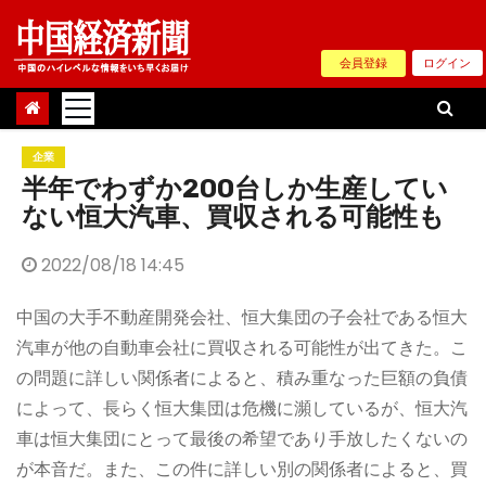
Skip
to
会員登録
ログイン
content
企業
半年でわずか200台しか生産してい
ない恒大汽車、買収される可能性も
2022/08/18 14:45
中国の大手不動産開発会社、恒大集団の子会社である恒大
汽車が他の自動車会社に買収される可能性が出てきた。こ
の問題に詳しい関係者によると、積み重なった巨額の負債
によって、長らく恒大集団は危機に瀕しているが、恒大汽
車は恒大集団にとって最後の希望であり手放したくないの
が本音だ。また、この件に詳しい別の関係者によると、買