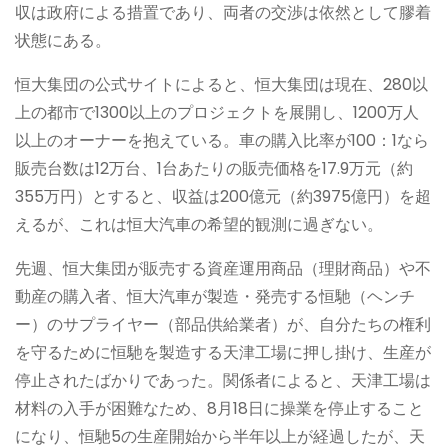
収は政府による措置であり、両者の交渉は依然として膠着
状態にある。
恒大集団の公式サイトによると、恒大集団は現在、280以
上の都市で1300以上のプロジェクトを展開し、1200万人
以上のオーナーを抱えている。車の購入比率が100：1なら
販売台数は12万台、1台あたりの販売価格を17.9万元（約
355万円）とすると、収益は200億元（約3975億円）を超
えるが、これは恒大汽車の希望的観測に過ぎない。
先週、恒大集団が販売する資産運用商品（理財商品）や不
動産の購入者、恒大汽車が製造・発売する恒馳（ヘンチ
ー）のサプライヤー（部品供給業者）が、自分たちの権利
を守るために恒馳を製造する天津工場に押し掛け、生産が
停止されたばかりであった。関係者によると、天津工場は
材料の入手が困難なため、8月18日に操業を停止すること
になり、恒馳5の生産開始から半年以上が経過したが、天