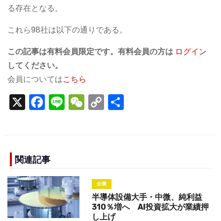
る存在となる。
これら98社は以下の通りである。
この記事は有料会員限定です。有料会員の方は
ログイン
してください。
会員については
こちら
X
F
Li
W
C
S
a
n
e
o
h
c
e
C
p
ar
e
h
y
e
b
a
Li
関連記事
o
t
n
企業
o
k
半導体設備大手・中微、純利益
k
310％増へ AI投資拡大が業績押
し上げ