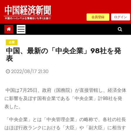
Skip
to
会員登録
ログイン
content
企業
中国、最新の「中央企業」98社を発
表
2022/08/17 21:30
中国は7月25日、政府（国務院）が直接管轄し、経済全体
に影響を及ぼす国有企業である「中央企業」計98社を発
表した。
「中央企業」とは「中央管理企業」の略称で、各社の社長
はほぼ行政ランクにおける「大臣」や「副大臣」に相当す