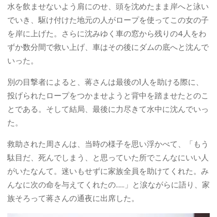
水を飲ませないよう肩にのせ、頭を沈めたまま岸へと泳い
でいき、駆け付けた地元の人がロープを使ってこの女の子
を岸に上げた。さらに沈みゆく車の窓から残りの4人をわ
ずか数分間で救い上げ、車はその後にダムの底へと沈んで
いった。
別の目撃者によると、蒋さんは最後の1人を助ける際に、
投げられたロープをつかませようと背中を踏ませたとのこ
とである。そして結局、最後に力尽きて水中に沈んでいっ
た。
救助された周さんは、当時の様子を思い浮かべて、「もう
駄目だ、死んでしまう、と思っていた所でこんなにいい人
がいたなんて。迷いもせずに家族全員を助けてくれた。み
んなに次の命を与えてくれたの……」と涙ながらに語り、家
族そろって蒋さんの通夜に出席した。