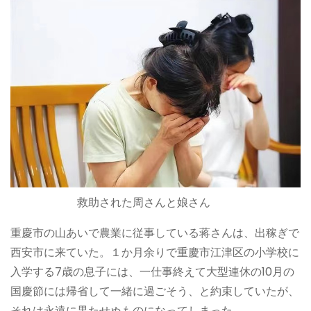
救助された周さんと娘さん
重慶市の山あいで農業に従事している蒋さんは、出稼ぎで
西安市に来ていた。１か月余りで重慶市江津区の小学校に
入学する7歳の息子には、一仕事終えて大型連休の10月の
国慶節には帰省して一緒に過ごそう、と約束していたが、
それは永遠に果たせぬものになってしまった。