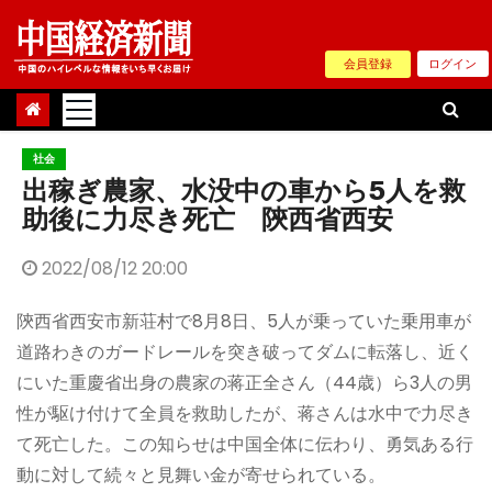
Skip
to
会員登録
ログイン
content
社会
出稼ぎ農家、水没中の車から5人を救
助後に力尽き死亡 陝西省西安
2022/08/12 20:00
陝西省西安市新荘村で8月8日、5人が乗っていた乗用車が
道路わきのガードレールを突き破ってダムに転落し、近く
にいた重慶省出身の農家の蒋正全さん（44歳）ら3人の男
性が駆け付けて全員を救助したが、蒋さんは水中で力尽き
て死亡した。この知らせは中国全体に伝わり、勇気ある行
動に対して続々と見舞い金が寄せられている。