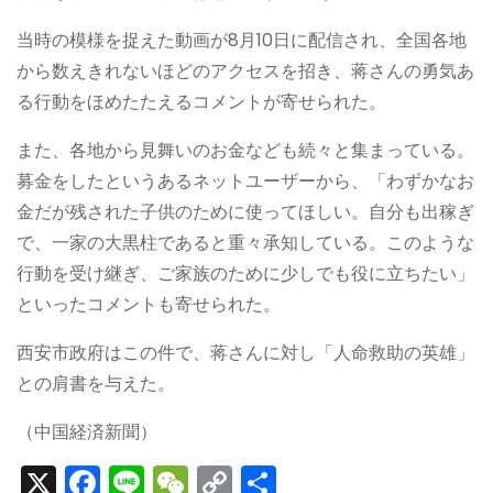
当時の模様を捉えた動画が8月10日に配信され、全国各地
から数えきれないほどのアクセスを招き、蒋さんの勇気あ
る行動をほめたたえるコメントが寄せられた。
また、各地から見舞いのお金なども続々と集まっている。
募金をしたというあるネットユーザーから、「わずかなお
金だが残された子供のために使ってほしい。自分も出稼ぎ
で、一家の大黒柱であると重々承知している。このような
行動を受け継ぎ、ご家族のために少しでも役に立ちたい」
といったコメントも寄せられた。
西安市政府はこの件で、蒋さんに対し「人命救助の英雄」
との肩書を与えた。
（中国経済新聞）
X
F
Li
W
C
S