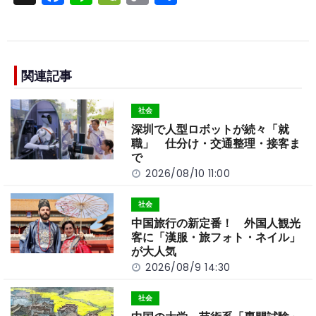
a
n
e
o
h
c
e
C
p
ar
e
h
y
e
b
a
Li
関連記事
o
t
n
社会
o
k
深圳で人型ロボットが続々「就
k
職」 仕分け・交通整理・接客ま
で
2026/08/10 11:00
社会
中国旅行の新定番！ 外国人観光
客に「漢服・旅フォト・ネイル」
が大人気
2026/08/9 14:30
社会