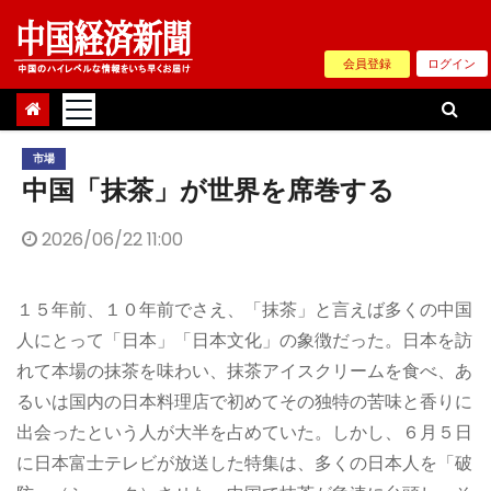
Skip
to
会員登録
ログイン
content
市場
中国「抹茶」が世界を席巻する
2026/06/22 11:00
１５年前、１０年前でさえ、「抹茶」と言えば多くの中国
人にとって「日本」「日本文化」の象徴だった。日本を訪
れて本場の抹茶を味わい、抹茶アイスクリームを食べ、あ
るいは国内の日本料理店で初めてその独特の苦味と香りに
出会ったという人が大半を占めていた。しかし、６月５日
に日本富士テレビが放送した特集は、多くの日本人を「破