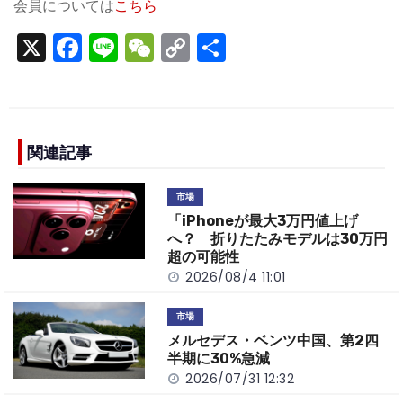
会員については
こちら
X
F
Li
W
C
S
a
n
e
o
h
c
e
C
p
ar
e
h
y
e
b
a
Li
関連記事
o
t
n
市場
o
k
「iPhoneが最大3万円値上げ
k
へ？ 折りたたみモデルは30万円
超の可能性
2026/08/4 11:01
市場
メルセデス・ベンツ中国、第2四
半期に30%急減
2026/07/31 12:32