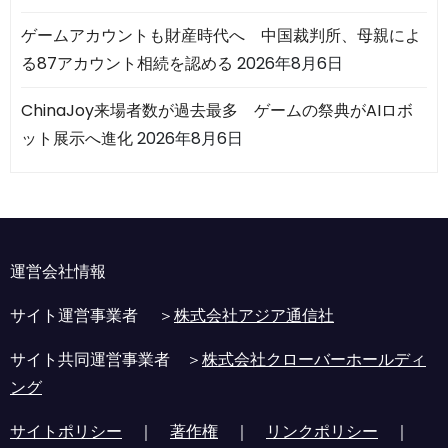
ゲームアカウントも財産時代へ 中国裁判所、母親によ
る87アカウント相続を認める
2026年8月6日
ChinaJoy来場者数が過去最多 ゲームの祭典がAIロボ
ット展示へ進化
2026年8月6日
運営会社情報
サイト運営事業者 ＞
株式会社アジア通信社
サイト共同運営事業者 ＞
株式会社クローバーホールディ
ング
サイトポリシー
｜
著作権
｜
リンクポリシー
｜