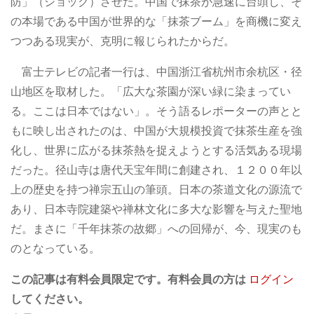
防」（ショック）させた。中国で抹茶が急速に台頭し、そ
の本場である中国が世界的な「抹茶ブーム」を商機に変え
つつある現実が、克明に報じられたからだ。
富士テレビの記者一行は、中国浙江省杭州市余杭区・径
山地区を取材した。「広大な茶園が深い緑に染まってい
る。ここは日本ではない」。そう語るレポーターの声とと
もに映し出されたのは、中国が大規模投資で抹茶生産を強
化し、世界に広がる抹茶熱を捉えようとする活気ある現場
だった。径山寺は唐代天宝年間に創建され、１２００年以
上の歴史を持つ禅宗五山の筆頭。日本の茶道文化の源流で
あり、日本寺院建築や禅林文化に多大な影響を与えた聖地
だ。まさに「千年抹茶の故郷」への回帰が、今、現実のも
のとなっている。
この記事は有料会員限定です。有料会員の方は
ログイン
してください。