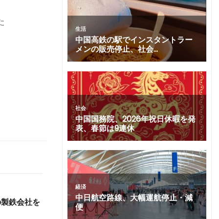
た
の
の製鉄会社を