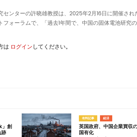
センターの許晓雄教授は、2025年2月16日に開催され
トフォーラムで、「過去1年間で、中国の固体電池研究
。
方は
ログイン
してください。
有料記事
経済
k」創
英国政府、中国企業買収
軌跡
国有化