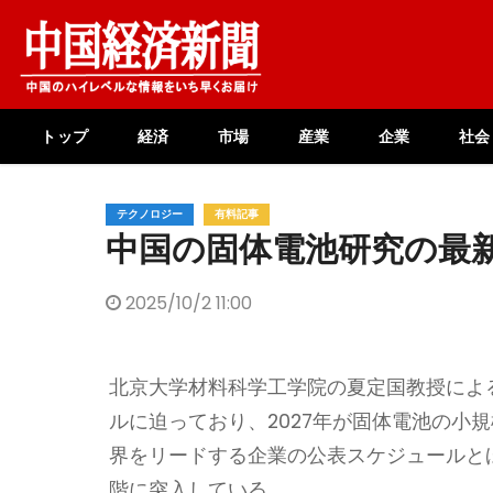
Skip
to
content
トップ
経済
市場
産業
企業
社会
テクノロジー
有料記事
中国の固体電池研究の最
2025/10/2 11:00
北京大学材料科学工学院の夏定国教授によ
ルに迫っており、2027年が固体電池の小
界をリードする企業の公表スケジュールと
階に突入している。