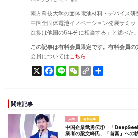
南方科技大学の固体電池材料・デバイス研究
中国全固体電池イノベーション発展サミッ
進捗は他国の5年分に相当する」と述べた
この記事は有料会員限定です。有料会員の
会員については
こちら
X
F
Li
W
C
S
a
n
e
o
h
c
e
C
p
ar
e
h
y
e
関連記事
b
a
Li
o
t
n
人物
有料記事
o
k
中国企業武勇伝① 「DeepSee
業者の梁文峰氏、「首富」への