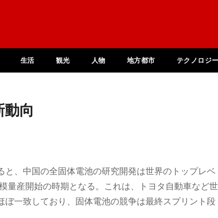
生活
観光
人物
地方都市
テクノロジ
新動向
ると、中国の全固体電池の研究開発は世界のトップレベ
規模量産開始の時期となる。これは、トヨタ自動車など
ほぼ一致しており、固体電池の競争は最終スプリント段