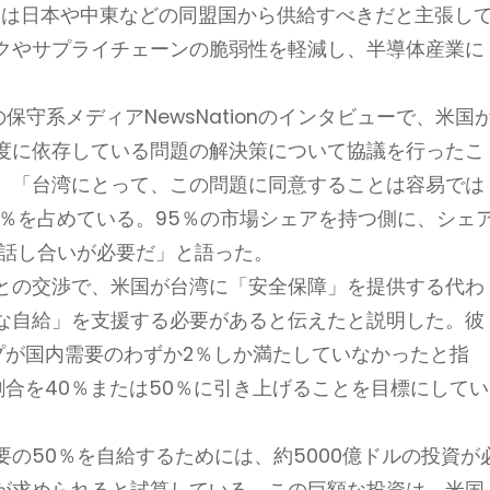
たは日本や中東などの同盟国から供給すべきだと主張し
クやサプライチェーンの脆弱性を軽減し、半導体産業に
保守系メディアNewsNationのインタビューで、米国
度に依存している問題の解決策について協議を行ったこ
。「台湾にとって、この問題に同意することは容易では
5％を占めている。95％の市場シェアを持つ側に、シェ
な話し合いが必要だ」と語った。
との交渉で、米国が台湾に「安全保障」を提供する代わ
な自給」を支援する必要があると伝えたと説明した。彼
ップが国内需要のわずか2％しか満たしていなかったと指
合を40％または50％に引き上げることを目標にしてい
の50％を自給するためには、約5000億ドルの投資が
が求められると試算している。この巨額な投資は、米国