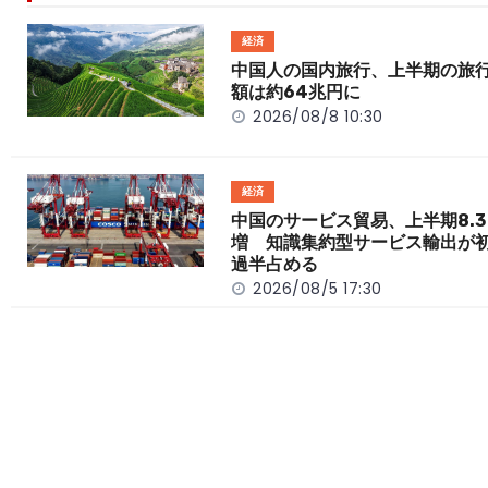
b
a
Li
o
t
n
経済
o
k
中国人の国内旅行、上半期の旅
額は約64兆円に
k
2026/08/8 10:30
経済
中国のサービス貿易、上半期8.3
増 知識集約型サービス輸出が
過半占める
2026/08/5 17:30