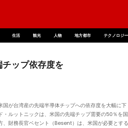
生活
観光
人物
地方都市
テクノロジ
端チップ依存度を
米国が台湾産の先端半導体チップへの依存度を大幅に下
ド・ルットニックは、米国の先端チップ需要の50％を
、財務長官ベセント（Besent）は、米国が必要とす