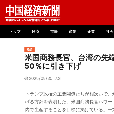
Skip
to
content
トップ
経済
市場
産業
企業
社会
経済
米国商務長官、台湾の先
50％に引き下げ
2025/09/30 17:21
トランプ政権の主要閣僚たちが相次いで、
げる方針を表明した。米国商務長官ハワー
内で生産することを目標に掲げている。一方