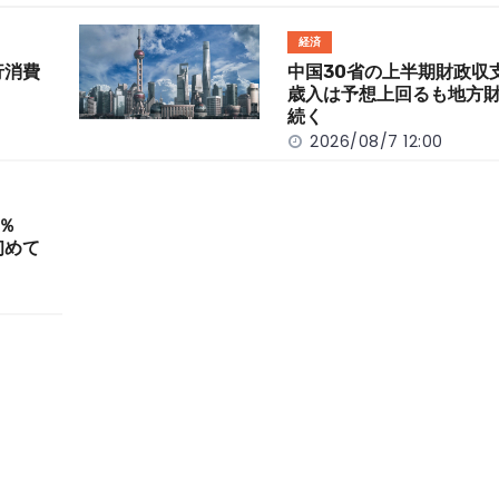
経済
行消費
中国30省の上半期財政
歳入は予想上回るも地方
続く
2026/08/7 12:00
％
初めて