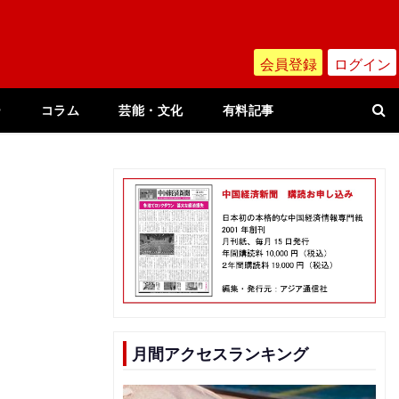
会員登録
ログイン
ー
コラム
芸能・文化
有料記事
月間アクセスランキング
国
る