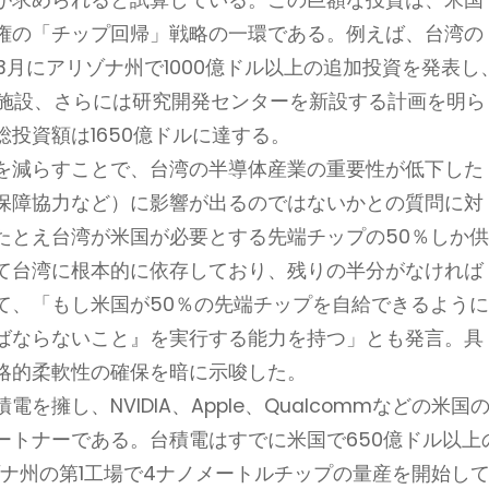
権の「チップ回帰」戦略の一環である。例えば、台湾の
年3月にアリゾナ州で1000億ドル以上の追加投資を発表し
グ施設、さらには研究開発センターを新設する計画を明ら
投資額は1650億ドルに達する。
を減らすことで、台湾の半導体産業の重要性が低下した
保障協力など）に影響が出るのではないかとの質問に対
たとえ台湾が米国が必要とする先端チップの50％しか
て台湾に根本的に依存しており、残りの半分がなければ
て、「もし米国が50％の先端チップを自給できるよう
ばならないこと』を実行する能力を持つ」とも発言。具
略的柔軟性の確保を暗に示唆した。
擁し、NVIDIA、Apple、Qualcommなどの米国
ートナーである。台積電はすでに米国で650億ドル以上
ゾナ州の第1工場で4ナノメートルチップの量産を開始し