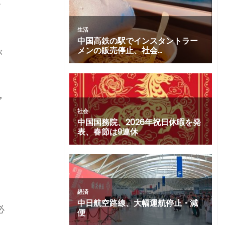
て
が
ア
必