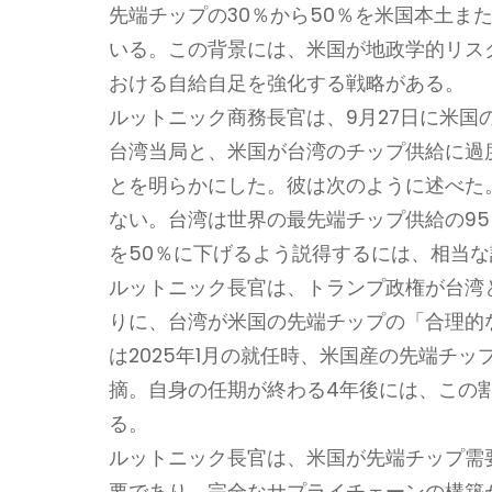
先端チップの30％から50％を米国本土ま
いる。この背景には、米国が地政学的リス
おける自給自足を強化する戦略がある。
ルットニック商務長官は、9月27日に米国の
台湾当局と、米国が台湾のチップ供給に過
とを明らかにした。彼は次のように述べた
ない。台湾は世界の最先端チップ供給の9
を50％に下げるよう説得するには、相当
ルットニック長官は、トランプ政権が台湾
りに、台湾が米国の先端チップの「合理的
は2025年1月の就任時、米国産の先端チ
摘。自身の任期が終わる4年後には、この割
る。
ルットニック長官は、米国が先端チップ需要
要であり、完全なサプライチェーンの構築