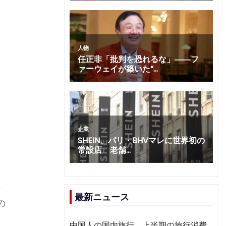
、
供
に
の
最新ニュース
の
て
中国人の国内旅行、上半期の旅行消費