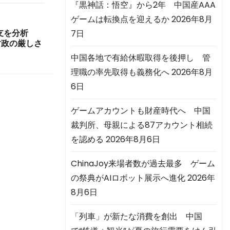
『黒神話：悟空』から2年 中国産AAA
ゲームは転換点を迎えるか
2026年8月
7日
収支を分析
財政の厳しさ
中国各地で有給休暇取得を後押し 管
理職の率先取得も義務化へ
2026年8月
6日
ゲームアカウントも財産時代へ 中国
裁判所、母親による87アカウント相続
を認める
2026年8月6日
ChinaJoy来場者数が過去最多 ゲーム
の祭典がAIロボット展示へ進化
2026年
8月6日
「列車」が新たな消費を創出 中国