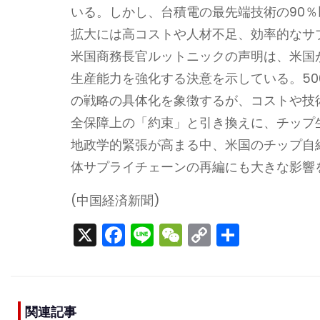
いる。しかし、台積電の最先端技術の90
拡大には高コストや人材不足、効率的なサ
米国商務長官ルットニックの声明は、米国
生産能力を強化する決意を示している。50
の戦略の具体化を象徴するが、コストや技
全保障上の「約束」と引き換えに、チップ
地政学的緊張が高まる中、米国のチップ自
体サプライチェーンの再編にも大きな影響
(中国経済新聞)
X
F
Li
W
C
S
a
n
e
o
h
c
e
C
p
ar
e
h
y
e
関連記事