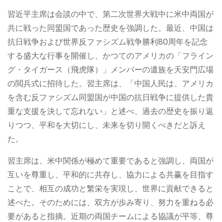
習近平主席は会談の中で、第二次世界大戦中に米中両国が
共に戦った同盟国であった歴史を強調した。最近、中国は
抗日戦争および世界反ファシズム戦争勝利80周年を記念
する盛大な行事を開催し、かつてのアメリカの「フライン
グ・タイガース（飛虎隊）」メンバーの遺族を天安門広場
の閲兵式に招待した。習主席は、「中国人民は、アメリカ
を含む反ファシズム同盟国が中国の抗日戦争に提供した貴
重な支援を決して忘れない」と述べ、過去の歴史を振り返
りつつ、平和を大切にし、未来を切り開くべきだと訴え
た。
習主席は、米中関係が極めて重要であると強調し、両国が
互いを尊重し、平和的に共存し、協力による共赢を目指す
ことで、相互の成功と繁栄を実現し、世界に貢献できると
述べた。そのためには、双方が歩み寄り、努力を重ねる必
要があると指摘。近期の両国チームによる協議が平等、尊