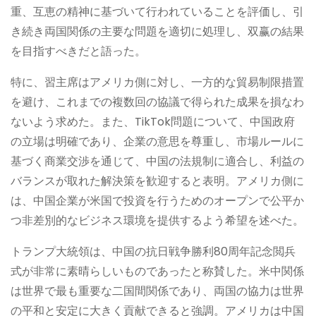
重、互恵の精神に基づいて行われていることを評価し、引
き続き両国関係の主要な問題を適切に処理し、双赢の結果
を目指すべきだと語った。
特に、習主席はアメリカ側に対し、一方的な貿易制限措置
を避け、これまでの複数回の協議で得られた成果を損なわ
ないよう求めた。また、TikTok問題について、中国政府
の立場は明確であり、企業の意思を尊重し、市場ルールに
基づく商業交渉を通じて、中国の法規制に適合し、利益の
バランスが取れた解決策を歓迎すると表明。アメリカ側に
は、中国企業が米国で投資を行うためのオープンで公平か
つ非差別的なビジネス環境を提供するよう希望を述べた。
トランプ大統領は、中国の抗日戦争勝利80周年記念閲兵
式が非常に素晴らしいものであったと称賛した。米中関係
は世界で最も重要な二国間関係であり、両国の協力は世界
の平和と安定に大きく貢献できると強調。アメリカは中国