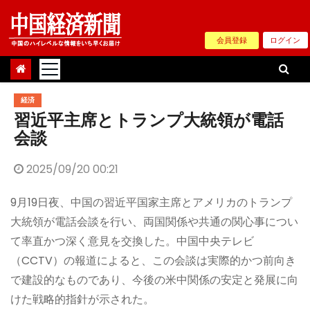
Skip
to
会員登録
ログイン
content
経済
習近平主席とトランプ大統領が電話
会談
2025/09/20 00:21
9月19日夜、中国の習近平国家主席とアメリカのトランプ
大統領が電話会談を行い、両国関係や共通の関心事につい
て率直かつ深く意見を交換した。中国中央テレビ
（CCTV）の報道によると、この会談は実際的かつ前向き
で建設的なものであり、今後の米中関係の安定と発展に向
けた戦略的指針が示された。