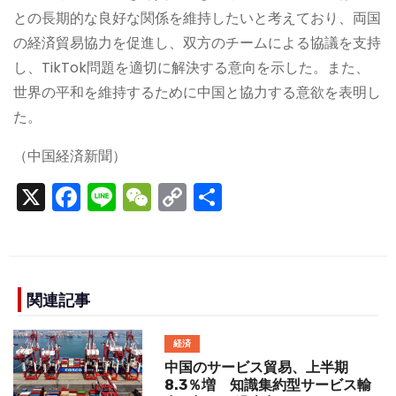
との長期的な良好な関係を維持したいと考えており、両国
の経済貿易協力を促進し、双方のチームによる協議を支持
し、TikTok問題を適切に解決する意向を示した。また、
世界の平和を維持するために中国と協力する意欲を表明し
た。
（中国経済新聞）
X
F
Li
W
C
S
a
n
e
o
h
c
e
C
p
ar
e
h
y
e
b
a
Li
関連記事
o
t
n
経済
o
k
中国のサービス貿易、上半期
k
8.3％増 知識集約型サービス輸