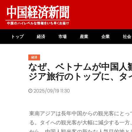
Skip
to
content
トップ
経済
市場
産業
企業
社会
経済
なぜ、ベトナムが中国人
ジア旅行のトップに、タ
2025/09/19 11:30
東南アジアは長年中国からの観光客にとっ
る。タイへの観光客が大幅に減少する一方
から、中国人観光客の新たな人気目的地と