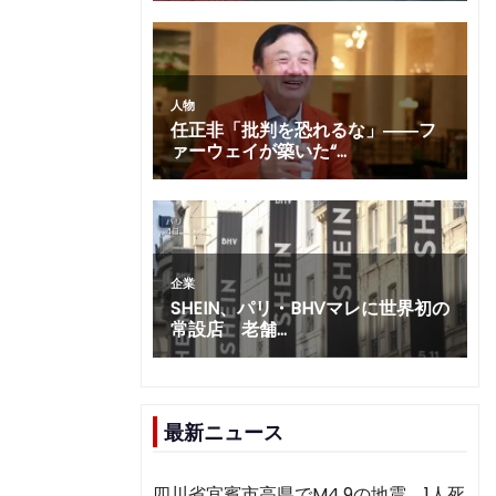
最新ニュース
四川省宜賓市高県でM4.9の地震 1人死