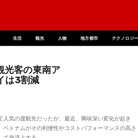
生活
観光
人物
地方都市
テクノロジ
観光客の東南ア
イは3割減
て人気の渡航先だったが、最近、興味深い変化が起き
、ベトナムがその利便性やコストパフォーマンスの高さ
して急浮上する。