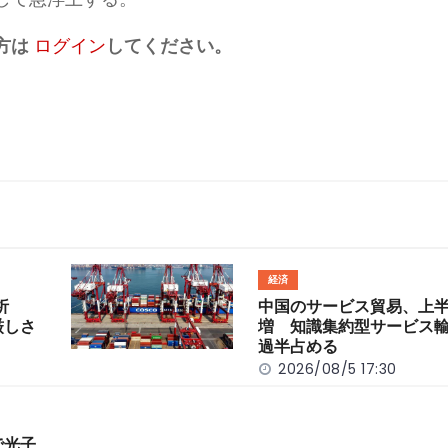
方は
ログイン
してください。
経済
分析
中国のサービス貿易、上半
厳しさ
増 知識集約型サービス
過半占める
2026/08/5 17:30
で光子