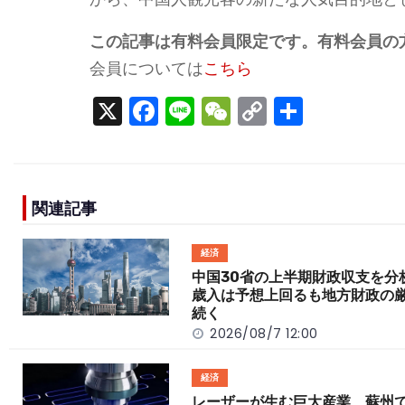
この記事は有料会員限定です。有料会員の
会員については
こちら
X
F
Li
W
C
S
a
n
e
o
h
c
e
C
p
ar
e
h
y
e
関連記事
b
a
Li
o
t
n
経済
o
k
中国30省の上半期財政収支を
歳入は予想上回るも地方財政の
k
続く
2026/08/7 12:00
経済
レーザーが生む巨大産業 蘇州