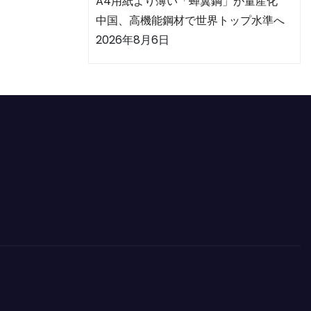
A4用紙より薄い「蝉翼鋼」が量産化
中国、高機能鋼材で世界トップ水準へ
2026年8月6日