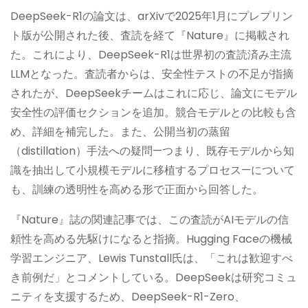
DeepSeek-R1の論文は、arXivで2025年1月にプレプリン
ト版が公開された後、査読を経て『Nature』に掲載され
た。これにより、DeepSeek-R1は世界初の査読済み主流
LLMとなった。査読者からは、安全性テストの不足が指摘
されたが、DeepSeekチームはこれに応じ、論文にモデル
安全性の評価セクションを追加。競合モデルとの比較も含
め、詳細を補完した。また、公開当初の蒸留
（distillation）手法への疑問—つまり、既存モデルから知
識を抽出して小規模モデルに移植するプロセス—について
も、訓練の透明性を高める形で正面から回答した。
『Nature』誌の関連記事では、この査読がAIモデルの信
頼性を高める先駆けになると指摘。Hugging Faceの機械
学習エンジニア、Lewis Tunstall氏は、「これは歓迎すべ
き前例だ」とコメントしている。DeepSeekは研究コミュ
ニティを支援するため、DeepSeek-R1-Zero、