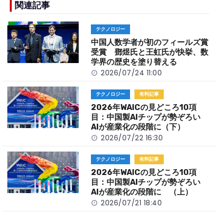
b
a
Li
関連記事
o
t
n
テクノロジー
o
k
中国人数学者が初のフィールズ賞
k
受賞 鄧煜氏と王虹氏が快挙、数
学界の歴史を塗り替える
2026/07/24 11:00
テクノロジー
有料記事
2026年WAICの見どころ10項
目：中国製AIチップが勢ぞろい
AIが産業化の段階に（下）
2026/07/22 16:30
テクノロジー
有料記事
2026年WAICの見どころ10項
目：中国製AIチップが勢ぞろい
AIが産業化の段階に （上）
2026/07/21 18:40