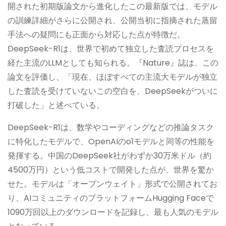
開された初期版論文から進化したこの最新版では、モデル
の訓練詳細がさらに公開され、公開当初に指摘された蒸留
手法への疑問にも正面から対応した点が特徴だ。
DeepSeek-R1は、世界で初めて独立した査読プロセスを
経た主流のLLMとしても知られる。『Nature』誌は、この
論文を評価し、「現在、ほぼすべての主流大モデルが独立
した査読を受けていないこの空白を、DeepSeekがついに
打破した」と述べている。
DeepSeek-R1は、数学やコーディングなどの推論タスク
に特化したモデルで、OpenAIのo1モデルと同等の性能を
発揮する。中国のDeepSeek社がわずか30万米ドル（約
4500万円）という低コストで開発した点が、世界を驚か
せた。モデルは「オープンウェイト」形式で公開されてお
り、AIコミュニティのプラットフォームHugging Faceで
1090万回以上のダウンロードを記録し、最も人気のモデル