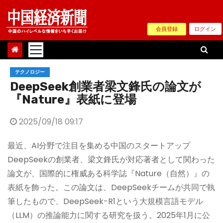
Skip
to
会員登録
ログイン
content
テクノロジー
DeepSeek創業者梁文鋒氏の論文が
『Nature』表紙に登場
2025/09/18 09:17
最近、AI分野で注目を集める中国のスタートアップ
DeepSeekの創業者、梁文鋒氏が対応著者として関わった
論文が、国際的に権威ある科学誌『Nature（自然）』の
表紙を飾った。この論文は、DeepSeekチームが共同で執
筆したもので、DeepSeek-R1という大規模言語モデル
（LLM）の推論能力に関する研究を扱う。2025年1月に公