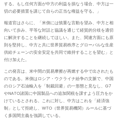
する。もし任何方面が中方の利益を損なう場合、中方は一
切の必要措置を講じて自らの正当な権益を守る。」
報道官はさらに、「米側には慎重な言動を望み、中方と相
向いて歩み、平等な対話と協議を通じて経貿的分歧を適切
に解決することを継続してほしい。また、関連方面にも原
則を堅持し、中方と共に世界貿易秩序とグローバルな生産
供給チェーンの安全安定を共同で維持することを望む」と
付け加えた。
この発言は、米中間の貿易摩擦が再燃する中で出されたも
のである。米側はロシア・ウクライナ紛争の文脈で、中国
のロシア石油輸入を「制裁回避」の一形態と見なし、G7
やNATO諸国に中国製品への追加関税を課すよう圧力をか
けているとされる。これに対し、中方はこれを「経済強
制」として拒絶し、WTO（世界貿易機関）ルールに基づ
く多国間主義を強調している。