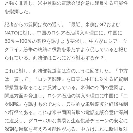
と強く非難し、米中首脳の電話会談合意に違反する可能性
を指摘した。
記者からの質問は次の通り。「最近、米側はG7および
NATOに対し、中国のロシア石油購入を理由に、中国に
50％～100％の関税を課すよう要求し、中方がロシア・ウ
クライナ紛争の終結に役割を果たすよう促していると報じ
られている。商務部はこれにどう対応するか？」
これに対し、商務部報道官は次のように回答した。「中方
は一貫して、『ロシア関連』を口実に中国に対する経貿制
限措置を取ることに反対している。米側の今回の意図は、
関連方面を脅迫し、ロシア石油の購入を理由に中国に『二
次関税』を課すものであり、典型的な単独覇凌と経済強制
の行径である。これは米中両国首脳の電話会談合意に深刻
に違反し、グローバルな貿易と生産供給チェーンの安定に
深刻な衝撃を与える可能性がある。中方はこれに断固反対