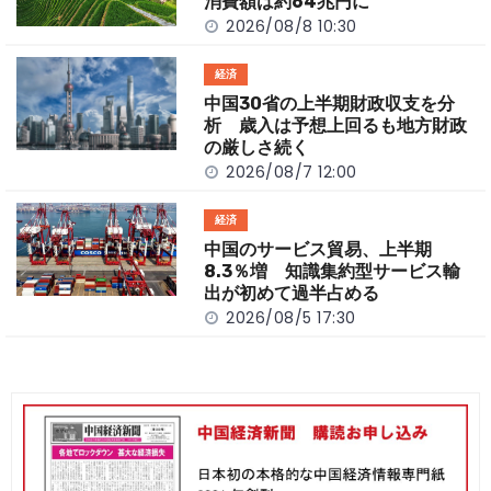
k
消費額は約64兆円に
2026/08/8 10:30
経済
中国30省の上半期財政収支を分
析 歳入は予想上回るも地方財政
の厳しさ続く
2026/08/7 12:00
経済
中国のサービス貿易、上半期
8.3％増 知識集約型サービス輸
出が初めて過半占める
2026/08/5 17:30