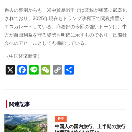
過去の事例からも、米中貿易戦争では関税が頻繁に武器化
されており、2025年現在もトランプ政権下で関税措置が
エスカレートしている。商務部の今回の強いトーンは、中
方が自国利益を守る姿勢を明確に示すものであり、国際社
会へのアピールとしても機能している。
（中国経済新聞）
X
F
Li
W
C
S
a
n
e
o
h
c
e
C
p
ar
e
h
y
e
b
a
Li
関連記事
o
t
n
経済
o
k
中国人の国内旅行、上半期の旅行