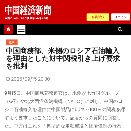
Skip
to
会員登録
ログイン
content
経済
中国商務部、米側のロシア石油輸入
を理由とした対中関税引き上げ要求
を批判
2025/09/15 20:30
9月15日、中国商務部報道官は、米側が七カ国グループ
（G7）や北大西洋条約機構（NATO）に対し、中国のロ
シア石油輸入を理由に中国製品に50％～100％の関税を課
すよう要求したことについて、記者からの質問に回答し
た。中方はこれを「典型的な単独覇凌と経済強制の行為」