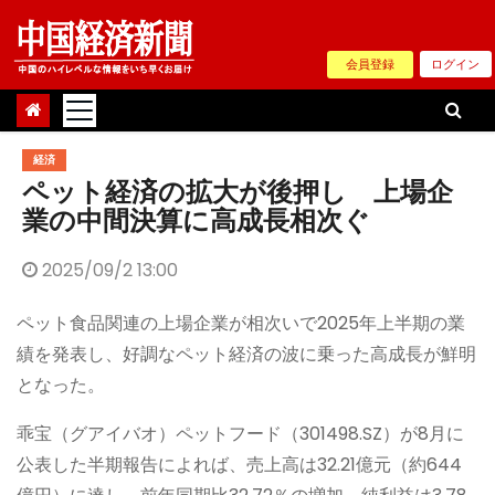
Skip
to
会員登録
ログイン
content
経済
ペット経済の拡大が後押し 上場企
業の中間決算に高成長相次ぐ
2025/09/2 13:00
ペット食品関連の上場企業が相次いで2025年上半期の業
績を発表し、好調なペット経済の波に乗った高成長が鮮明
となった。
乖宝（グアイバオ）ペットフード（301498.SZ）が8月に
公表した半期報告によれば、売上高は32.21億元（約644