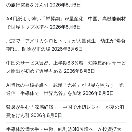
の旅行需要をけん引
2026年8月6日
A4用紙より薄い「蝉翼鋼」が量産化 中国、高機能鋼材
で世界トップ水準へ
2026年8月6日
北京で「アメリカシロヒトリ」が大量発生 幼虫が“爆食
期”に、防除が正念場
2026年8月6日
中国のサービス貿易、上半期8.3％増 知識集約型サービ
ス輸出が初めて過半占める
2026年8月5日
AI時代の中核拠点へ 武漢「光谷」が世界を照らす 光
通信・半導体で「世界光谷」を加速
2026年8月5日
猛暑が生む「涼感経済」 中国で水辺レジャーが夏の消
費をけん引
2026年8月5日
半導体設備大手・中微、純利益310％増へ AI投資拡大