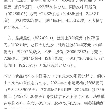
億円）に達し、前年同期比32.72％の増加、純利益は3.78
億元（約76億円）で22.55％伸びた。同業の中寵股份
（002891.SZ）も売上24.32億元（約486億円、24.32％
増）、純利益2.03億元（約41億円、42.56％増）と大幅な
伸びを示した。
一方、路斯股份（832419.BJ）は売上3.91億元（約78億
円、11.32％増）と拡大したが、純利益は3046万元（約61
億円）で12.07％減少。ペティ股份（300673.SZ）は売上
7.28億元（約146億円、13.94％減）、純利益0.79億元（約
16億円、19.23％減）と減収減益となった。
ペット食品はペット経済の中でも最大の消費分野で、飼い
主の支出の首位を占める。2024年の市場規模は1668億元
（約3兆3,360億円）で前年比7.54％増、2025年には1755
億元（約3兆5,100億円）を突破すると予測される。消費構
造を見ると、主食が35.7％、おやつが13.5％、栄養補助食