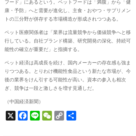
フード」にあるという。ペットフードは「満腹」から「健
康・予防」へと需要が進化し、主食・おやつ・サプリメン
トの三分野が併存する市場構造が形成されつつある。
ペット医療関係者は「業界は流量競争から価値競争へと移
行している。自社ブランド構築、研究開発の深化、持続可
能性の確立が重要だ」と指摘する。
ペット経済は高成長を続け、国内メーカーの存在感も強ま
りつつある。とりわけ機能性食品という新たな市場が、今
後の業界をけん引する可能性が高い。資本の参入も相次
ぎ、競争は一段と激しさを増す見通しだ。
（中国経済新聞）
X
F
Li
W
C
S
a
n
e
o
h
c
e
C
p
ar