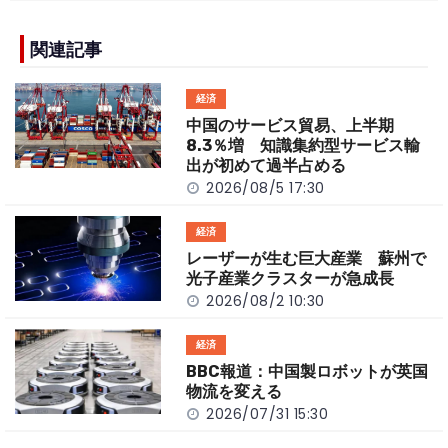
e
h
y
e
b
a
Li
関連記事
o
t
n
経済
o
k
中国のサービス貿易、上半期
k
8.3％増 知識集約型サービス輸
出が初めて過半占める
2026/08/5 17:30
経済
レーザーが生む巨大産業 蘇州で
光子産業クラスターが急成長
2026/08/2 10:30
経済
BBC報道：中国製ロボットが英国
物流を変える
2026/07/31 15:30