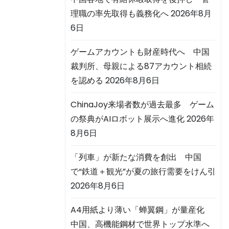
理職の率先取得も義務化へ
2026年8月
6日
ゲームアカウントも財産時代へ 中国
裁判所、母親による87アカウント相続
を認める
2026年8月6日
ChinaJoy来場者数が過去最多 ゲーム
の祭典がAIロボット展示へ進化
2026年
8月6日
「列車」が新たな消費を創出 中国
で“鉄道＋観光”が夏の旅行需要をけん引
2026年8月6日
A4用紙より薄い「蝉翼鋼」が量産化
中国、高機能鋼材で世界トップ水準へ