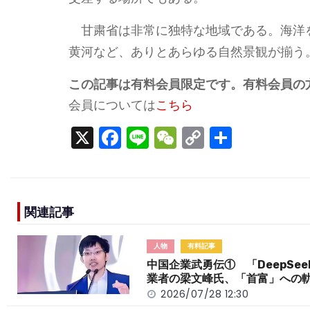
甘粛省は非常に独特な地域である。海洋
黄河など、ありとあらゆる自然景観が揃う
この記事は有料会員限定です。有料会員の
会員については
こちら
X
F
Li
W
C
S
a
n
e
o
h
c
e
C
p
ar
e
h
y
e
関連記事
b
a
Li
o
t
n
人物
有料記事
o
k
中国企業武勇伝① 「DeepSee
業者の梁文峰氏、「首富」への
k
2026/07/28 12:30