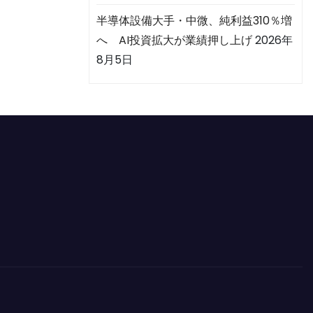
半導体設備大手・中微、純利益310％増
へ AI投資拡大が業績押し上げ
2026年
8月5日