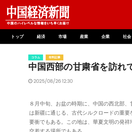
Skip
to
content
トップ
経済
市場
産業
企業
社会
コラム
有料記事
中国西部の甘粛省を訪れ
2025/08/26 12:30
８月中旬、お盆の時期に、中国の西北部、
は新疆に通じる、古代シルクロードの重要
要衝でもある。この地は、華夏文明の発祥
交差する場所でもある。