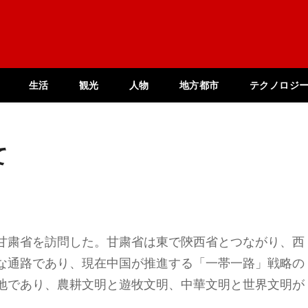
生活
観光
人物
地方都市
テクノロジ
て
甘粛省を訪問した。甘粛省は東で陝西省とつながり、西
な通路であり、現在中国が推進する「一帯一路」戦略の
地であり、農耕文明と遊牧文明、中華文明と世界文明が