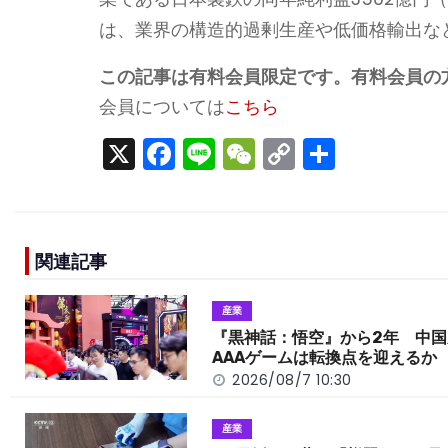
は、業界の構造的過剰生産や低価格輸出な
この記事は有料会員限定です。有料会員の
会員については
こちら
X
F
Li
W
C
S
a
n
e
o
h
c
e
C
p
ar
e
h
y
e
関連記事
b
a
Li
o
t
n
産業
o
k
『黒神話：悟空』から2年 中国
AAAゲームは転換点を迎えるか
k
2026/08/7 10:30
産業