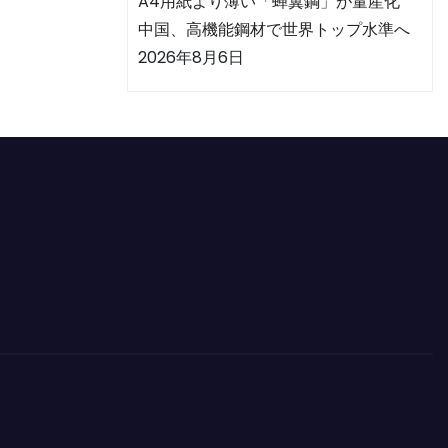
A4用紙より薄い「蝉翼鋼」が量産化
中国、高機能鋼材で世界トップ水準へ
2026年8月6日