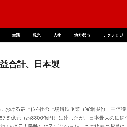
生活
観光
人物
地方都市
テクノロジ
利益合計、日本製
年における最上位4社の上場鋼鉄企業（宝鋼股份、中信特
7.81億元（約3300億円）に達したが、日本最大の鉄鋼
（約169億元人民幣）に及ばなかった。この格差の背景に