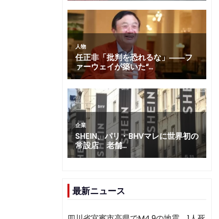
最新ニュース
四川省宜賓市高県でM4.9の地震 1人死