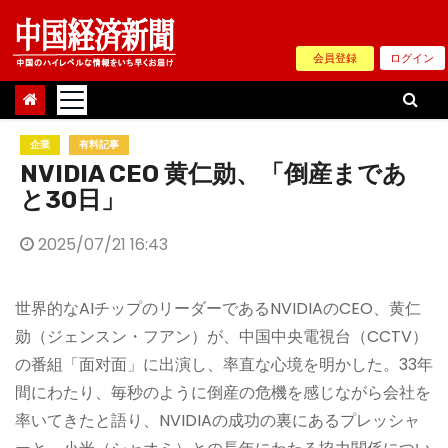
Skip
to
会員登録
ログイン
content
企業
有料記事
NVIDIA CEO 黄仁勋、「倒産まであ
と30日」
2025/07/21 16:43
世界的なAIチップのリーダーであるNVIDIAのCEO、黄仁
勋（ジェンスン・フアン）が、中国中央電視台（CCTV）
の番組「面对面」に出演し、率直な心境を明かした。33年
間にわたり、毎秒のように倒産の危機を感じながら会社を
率いてきたと語り、NVIDIAの成功の裏にあるプレッシャ