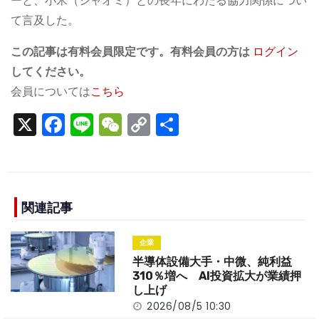
ーと、小米（シャオミ）との長年にわたる協力関係につい
て言及した。
この記事は有料会員限定です。有料会員の方は
ログイン
してください。
会員については
こちら
X
F
Li
W
C
S
a
n
e
o
h
c
e
C
p
ar
e
h
y
e
b
a
Li
関連記事
o
t
n
企業
o
k
半導体設備大手・中微、純利益
k
310％増へ AI投資拡大が業績押
し上げ
2026/08/5 10:30