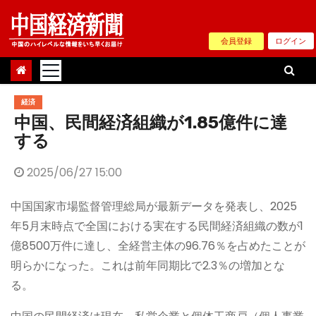
Skip
to
会員登録
ログイン
content
経済
中国、民間経済組織が1.85億件に達
する
2025/06/27 15:00
中国国家市場監督管理総局が最新データを発表し、2025
年5月末時点で全国における実在する民間経済組織の数が1
億8500万件に達し、全経営主体の96.76％を占めたことが
明らかになった。これは前年同期比で2.3％の増加とな
る。