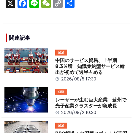
X
F
Li
W
C
S
a
n
e
o
h
c
e
C
p
ar
e
h
y
e
b
a
Li
関連記事
o
t
n
経済
o
k
中国のサービス貿易、上半期
k
8.3％増 知識集約型サービス輸
出が初めて過半占める
2026/08/5 17:30
経済
レーザーが生む巨大産業 蘇州で
光子産業クラスターが急成長
2026/08/2 10:30
経済