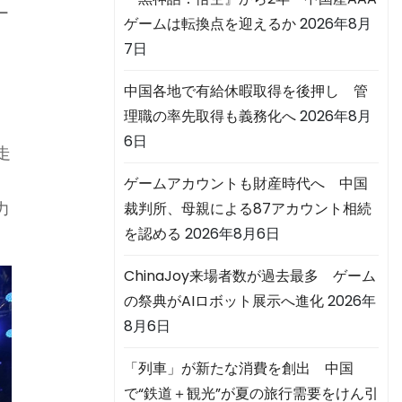
ー
ゲームは転換点を迎えるか
2026年8月
7日
い
中国各地で有給休暇取得を後押し 管
理職の率先取得も義務化へ
2026年8月
6日
走
ゲームアカウントも財産時代へ 中国
力
裁判所、母親による87アカウント相続
を認める
2026年8月6日
ChinaJoy来場者数が過去最多 ゲーム
の祭典がAIロボット展示へ進化
2026年
8月6日
「列車」が新たな消費を創出 中国
で“鉄道＋観光”が夏の旅行需要をけん引