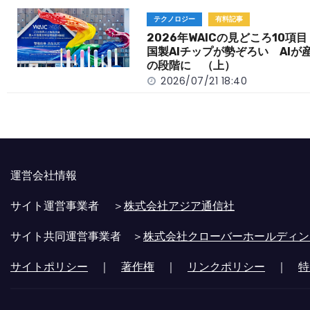
テクノロジー
有料記事
2026年WAICの見どころ10項
国製AIチップが勢ぞろい AIが
の段階に （上）
2026/07/21 18:40
運営会社情報
サイト運営事業者 ＞
株式会社アジア通信社
サイト共同運営事業者 ＞
株式会社クローバーホールディン
サイトポリシー
｜
著作権
｜
リンクポリシー
｜
特