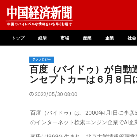
Skip
to
content
トップ
経済
市場
産業
企業
社会
テクノロジー
百度（バイドゥ）が自動
ンセプトカーは６月８日
2022/05/30 08:00
百度（バイドゥ）は、2000年1月1日に
のインターネット検索エンジン企業でAI企
李氏は1968年生まれ。北京大学情報管理