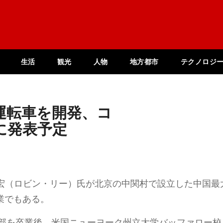
生活
観光
人物
地方都市
テクノロジ
運転車を開発、コ
に発表予定
李彦宏（ロビン・リー）氏が北京の中関村で設立した中国最
業でもある。
学部を卒業後、米国ニューヨーク州立大学バッファロー校