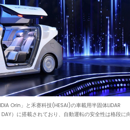
 Orin」と禾赛科技(HESAI)の車載用半固体LiDAR
BO DAY）に搭載されており、自動運転の安全性は格段に