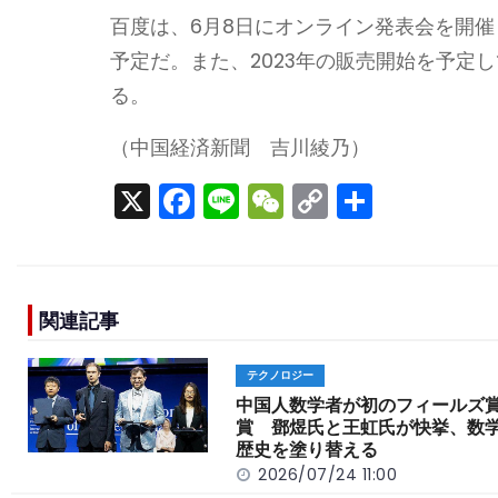
百度は、6月8日にオンライン発表会を開
予定だ。また、2023年の販売開始を予定し
る。
（中国経済新聞 吉川綾乃）
X
F
Li
W
C
S
a
n
e
o
h
c
e
C
p
ar
e
h
y
e
関連記事
b
a
Li
o
t
n
テクノロジー
o
k
中国人数学者が初のフィールズ
賞 鄧煜氏と王虹氏が快挙、数
k
歴史を塗り替える
2026/07/24 11:00