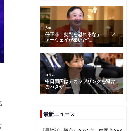
話
最新ニュース
苦
『黒神話：悟空』から2年 中国産AAA