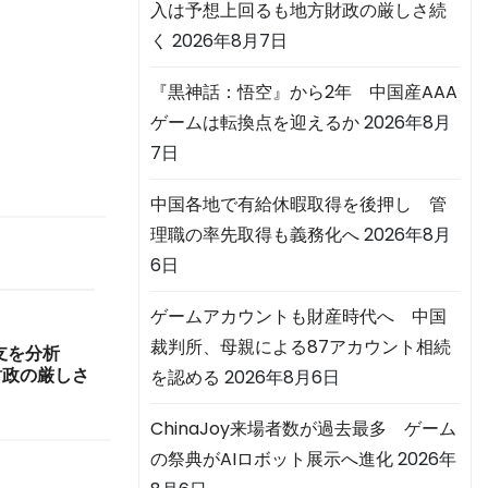
入は予想上回るも地方財政の厳しさ続
く
2026年8月7日
『黒神話：悟空』から2年 中国産AAA
ゲームは転換点を迎えるか
2026年8月
7日
中国各地で有給休暇取得を後押し 管
理職の率先取得も義務化へ
2026年8月
6日
ゲームアカウントも財産時代へ 中国
裁判所、母親による87アカウント相続
収支を分析
財政の厳しさ
を認める
2026年8月6日
ChinaJoy来場者数が過去最多 ゲーム
の祭典がAIロボット展示へ進化
2026年