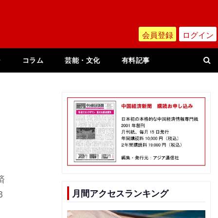
会員登録
ログイン
ー
コラム
芸能・文化
有料記事
済
月間アクセスランキング
8