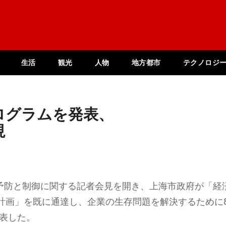
生活
観光
人物
地方都市
テクノロジ
ログラムを発表、
視
の予防と制御に関する記者会見を開き、上海市政府が「経
計画」を既に通達し、企業の生存問題を解決するために
発表した。