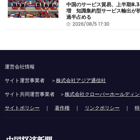
中国のサービス貿易、上半期8.3
増 知識集約型サービス輸出が
過半占める
2026/08/5 17:30
運営会社情報
サイト運営事業者 ＞
株式会社アジア通信社
サイト共同運営事業者 ＞
株式会社クローバーホールディン
サイトポリシー
｜
著作権
｜
リンクポリシー
｜
特