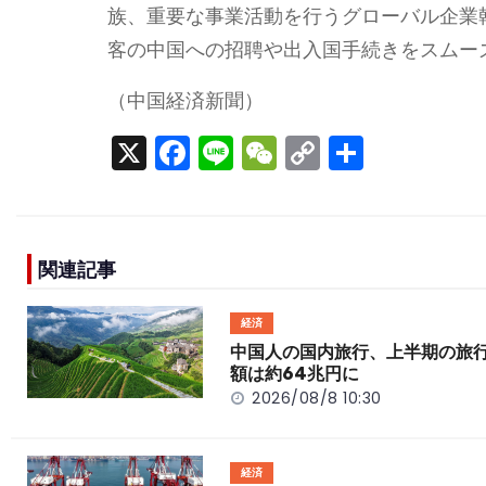
族、重要な事業活動を行うグローバル企業
客の中国への招聘や出入国手続きをスムー
（中国経済新聞）
X
F
Li
W
C
S
a
n
e
o
h
c
e
C
p
ar
e
h
y
e
関連記事
b
a
Li
o
t
n
経済
o
k
中国人の国内旅行、上半期の旅
額は約64兆円に
k
2026/08/8 10:30
経済