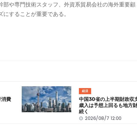
幹部や専門技術スタッフ、外資系貿易会社の海外重要顧
ズにすることが重要である。
経済
行消費
中国30省の上半期財政
歳入は予想上回るも地方
続く
2026/08/7 12:00