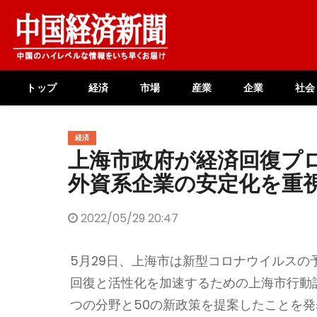
Skip
to
content
トップ
経済
市場
産業
企業
社会
経済
上海市政府が経済回復プ
外資系企業の安定化を重
2022/05/29 20:47
5月29日、上海市は新型コロナウイルス
回復と活性化を加速するための上海市行動
つの分野と50の新政策を提案したことを