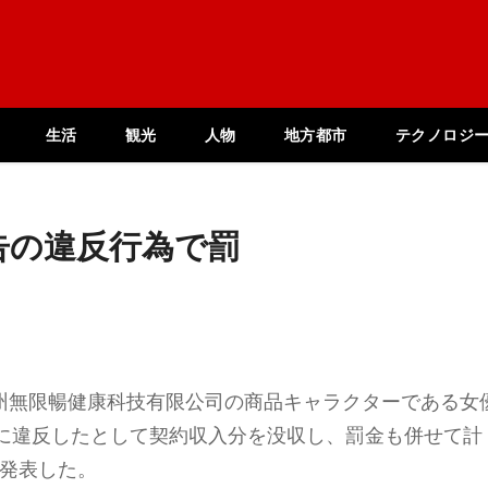
生活
観光
人物
地方都市
テクノロジ
告の違反行為で罰
広州無限暢健康科技有限公司の商品キャラクターである女
に違反したとして契約収入分を没収し、罰金も併せて計
ると発表した。