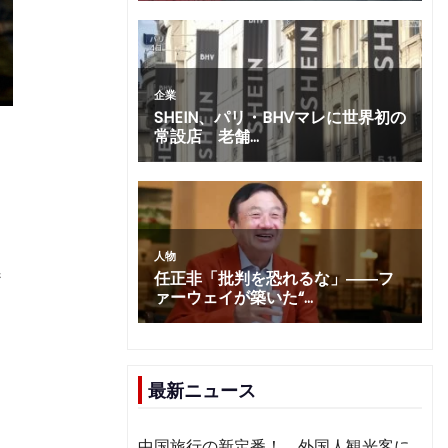
て
番
用
最新ニュース
中国旅行の新定番！ 外国人観光客に