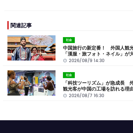
a
n
e
o
h
c
e
C
p
ar
e
h
y
e
関連記事
b
a
Li
o
t
n
社会
o
k
中国旅行の新定番！ 外国人観
「漢服・旅フォト・ネイル」が
k
2026/08/9 14:30
社会
「科技ツーリズム」が急成長 
観光客が中国の工場を訪れる理
2026/08/7 16:30