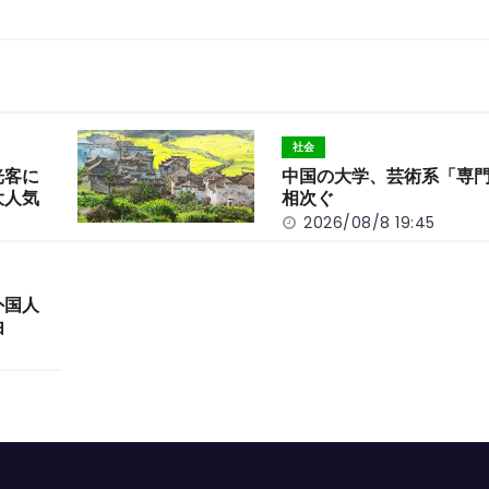
社会
光客に
中国の大学、芸術系「専
大人気
相次ぐ
2026/08/8 19:45
外国人
由