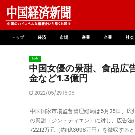
Skip
to
content
トップ
経済
市場
産業
企業
社会
社会
中国女優の景甜、食品広
金など1.3億円
2022/05/29 15:05
中国国家市場監督管理総局は5月28日、
の景甜（ジン・ティエン）に対し、広告法
722.12万元（約1億3698万円）を徴収す