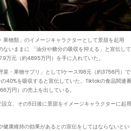
・果物類」のイメージキャラクターとして景甜を起用
のないままに 「油分や糖分の吸収を抑える」と宣伝し
.9万元（約4895万円）を手に入れていた。
・果物サプリ」として1ケース198元（約3756円）で
の40%を吸収すると宣伝していた。Tiktokの食品関連
866万円）の売上を出している。
万元で設立、その5日後に景甜をイメージキャラクターに起
や健康維持の効果があるとの宣伝をしてはならないとい