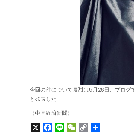
今回の件について景甜は5月28日、ブロ
と発表した。
（中国経済新聞）
X
F
Li
W
C
S