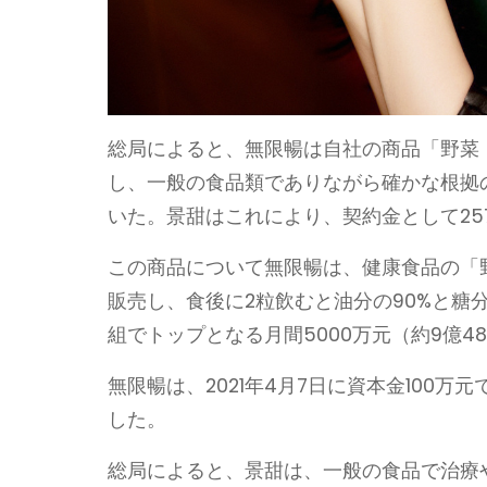
総局によると、無限暢は自社の商品「野菜
し、一般の食品類でありながら確かな根拠
いた。景甜はこれにより、契約金として257
この商品について無限暢は、健康食品の「野菜
販売し、食後に2粒飲むと油分の90%と糖分
組でトップとなる月間5000万元（約9億4
無限暢は、2021年4月7日に資本金100
した。
総局によると、景甜は、一般の食品で治療