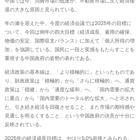
中国では今、消費市場の低迷が、不動産市場に次ぐ経済後
退の大きな原因と見られている。
年の瀬を迎えた中、今度の経済会議では2025年の目標に
ついて、今回は例年の四大目標（経済成長、雇用の確保、
物価の安定、国際収支バランス）に加えて「個人所得の増
加」を強調している。国民に一段と実感をもたらすことを
重視する中国政府の姿勢の表れである。
経済政策の基本線は、「より積極的に」といったものであ
り、財政政策は「積極的」から「さらに積極的」へ、通貨
政策は「穏健」から「適度な緩和」へ、「国内需要の拡大
に重点」から「国内需要のトータル的な拡大」へと示され
た。引き続き経済を回復させること、また市場の期待感や
見通しを明るくすること、という中国政府の決意が十分に
反映されている。
2025年の経済成長目標は、やはり5.0%前後とみられる。