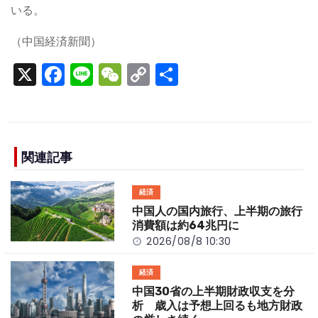
いる。
（中国経済新聞）
X
F
Li
W
C
S
a
n
e
o
h
c
e
C
p
ar
e
h
y
e
b
a
Li
関連記事
o
t
n
経済
o
k
中国人の国内旅行、上半期の旅行
k
消費額は約64兆円に
2026/08/8 10:30
経済
中国30省の上半期財政収支を分
析 歳入は予想上回るも地方財政