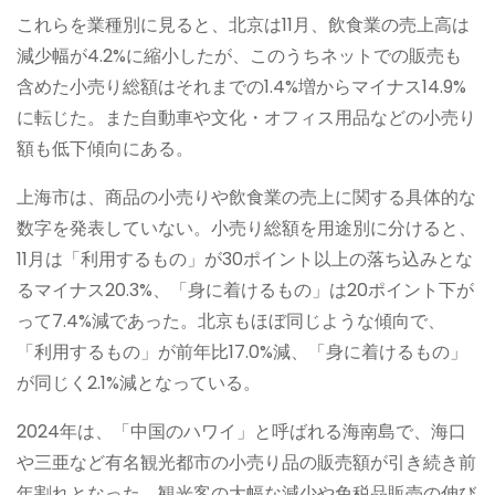
これらを業種別に見ると、北京は11月、飲食業の売上高は
減少幅が4.2%に縮小したが、このうちネットでの販売も
含めた小売り総額はそれまでの1.4%増からマイナス14.9%
に転じた。また自動車や文化・オフィス用品などの小売り
額も低下傾向にある。
上海市は、商品の小売りや飲食業の売上に関する具体的な
数字を発表していない。小売り総額を用途別に分けると、
11月は「利用するもの」が30ポイント以上の落ち込みとな
るマイナス20.3%、「身に着けるもの」は20ポイント下が
って7.4%減であった。北京もほぼ同じような傾向で、
「利用するもの」が前年比17.0%減、「身に着けるもの」
が同じく2.1%減となっている。
2024年は、「中国のハワイ」と呼ばれる海南島で、海口
や三亜など有名観光都市の小売り品の販売額が引き続き前
年割れとなった。観光客の大幅な減少や免税品販売の伸び