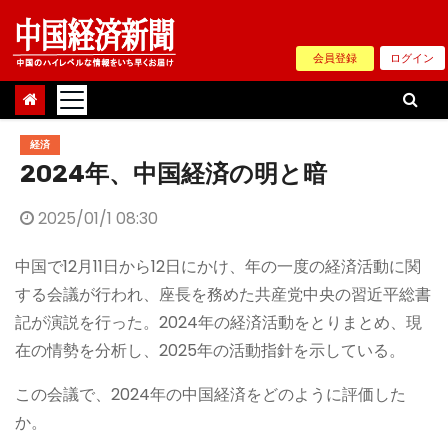
Skip
to
会員登録
ログイン
content
経済
2024年、中国経済の明と暗
2025/01/1 08:30
中国で12月11日から12日にかけ、年の一度の経済活動に関
する会議が行われ、座長を務めた共産党中央の習近平総書
記が演説を行った。2024年の経済活動をとりまとめ、現
在の情勢を分析し、2025年の活動指針を示している。
この会議で、2024年の中国経済をどのように評価した
か。