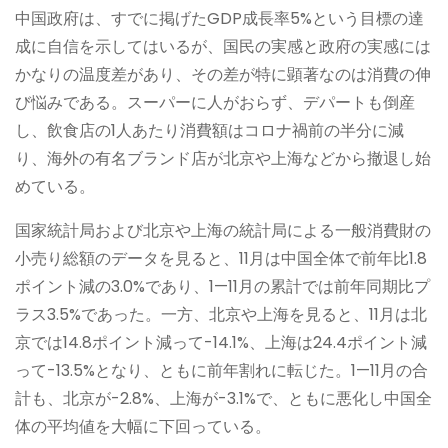
中国政府は、すでに掲げたGDP成長率5%という目標の達
成に自信を示してはいるが、国民の実感と政府の実感には
かなりの温度差があり、その差が特に顕著なのは消費の伸
び悩みである。スーパーに人がおらず、デパートも倒産
し、飲食店の1人あたり消費額はコロナ禍前の半分に減
り、海外の有名ブランド店が北京や上海などから撤退し始
めている。
国家統計局および北京や上海の統計局による一般消費財の
小売り総額のデータを見ると、11月は中国全体で前年比1.8
ポイント減の3.0%であり、1—11月の累計では前年同期比プ
ラス3.5%であった。一方、北京や上海を見ると、11月は北
京では14.8ポイント減って-14.1%、上海は24.4ポイント減
って-13.5%となり、ともに前年割れに転じた。1—11月の合
計も、北京が-2.8%、上海が-3.1%で、ともに悪化し中国全
体の平均値を大幅に下回っている。