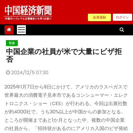
Skip
to
会員登録
ログイン
content
社会
中国企業の社員が米で大量にビザ拒
否
2024/12/5 07:30
2025年1月7日から9日にかけて、アメリカのラスベガスで
世界最大の消費電子見本市であるコンシューマー・エレク
トロニクス・ショー（CES）が行われる。今回は出展社数
が約4000社で、うち30%以上が中国からの参加となる。
ところが開催まであと1か月となった中、複数の中国企業
の社員から、「招待状があるのにアメリカ入国のビザ発給