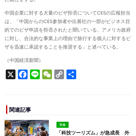
中国企業に対する大量のビザ拒否についてCESの広報担当
は、「中国からのCES参加者や出展社の一部がビジネス目
的でのビザ申請を拒否されたと聞いている。アメリカ政府
に対し、合法的な事業上の理由で旅行する個人に対するビ
ザを迅速に承認することを推奨する」と述べている。
（中国経済新聞）
X
F
Li
W
C
S
a
n
e
o
h
c
e
C
p
ar
e
h
y
e
b
a
Li
関連記事
o
t
n
社会
o
k
「科技ツーリズム」が急成長 外