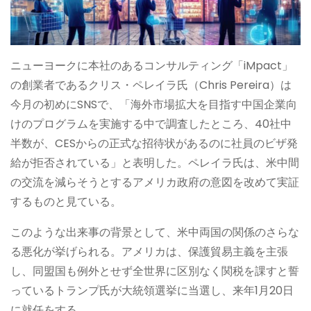
ニューヨークに本社のあるコンサルティング「iMpact」
の創業者であるクリス・ペレイラ氏（Chris Pereira）は
今月の初めにSNSで、「海外市場拡大を目指す中国企業向
けのプログラムを実施する中で調査したところ、40社中
半数が、CESからの正式な招待状があるのに社員のビザ発
給が拒否されている」と表明した。ペレイラ氏は、米中間
の交流を減らそうとするアメリカ政府の意図を改めて実証
するものと見ている。
このような出来事の背景として、米中両国の関係のさらな
る悪化が挙げられる。アメリカは、保護貿易主義を主張
し、同盟国も例外とせず全世界に区別なく関税を課すと誓
っているトランプ氏が大統領選挙に当選し、来年1月20日
に就任をする。