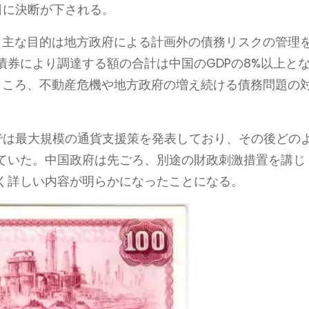
日に決断が下される。
し、主な目的は地方政府による計画外の債務リスクの管理
券により調達する額の合計は中国のGDPの8%以上と
ところ、不動産危機や地方政府の増え続ける債務問題の
では最大規模の通貨支援策を発表しており、その後どの
ていた。中国政府は先ごろ、別途の財政刺激措置を講じ
く詳しい内容が明らかになったことになる。