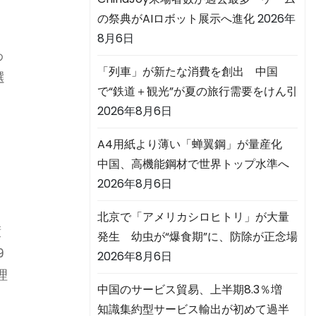
の祭典がAIロボット展示へ進化
2026年
8月6日
わ
「列車」が新たな消費を創出 中国
選
で“鉄道＋観光”が夏の旅行需要をけん引
2026年8月6日
A4用紙より薄い「蝉翼鋼」が量産化
中国、高機能鋼材で世界トップ水準へ
2026年8月6日
北京で「アメリカシロヒトリ」が大量
債
発生 幼虫が“爆食期”に、防除が正念場
9
2026年8月6日
理
中国のサービス貿易、上半期8.3％増
知識集約型サービス輸出が初めて過半