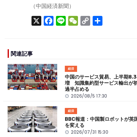
（中国経済新聞）
X
F
Li
W
C
S
a
n
e
o
h
c
e
C
p
ar
e
h
y
e
関連記事
b
a
Li
o
t
n
経済
o
k
中国のサービス貿易、上半期8.3
増 知識集約型サービス輸出が
k
過半占める
2026/08/5 17:30
経済
BBC報道：中国製ロボットが英
を変える
2026/07/31 15:30