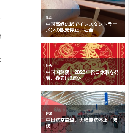
を
な
対
よ