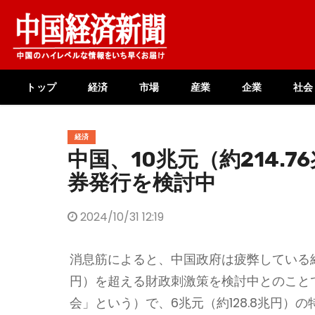
Skip
to
content
トップ
経済
市場
産業
企業
社会
経済
中国、10兆元（約214.
券発行を検討中
2024/10/31 12:19
消息筋によると、中国政府は疲弊している経済
円）を超える財政刺激策を検討中とのこと
会」という）で、6兆元（約128.8兆円）