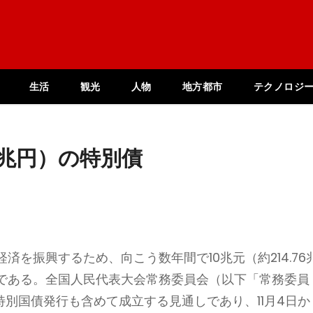
生活
観光
人物
地方都市
テクノロジ
76兆円）の特別債
を振興するため、向こう数年間で10兆元（約214.76
である。全国人民代表大会常務委員会（以下「常務委員
の特別国債発行も含めて成立する見通しであり、11月4日か