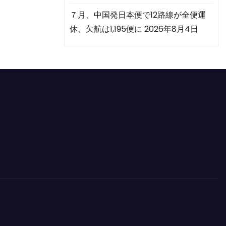
７月、中国発日本便で12路線が全便運
休、欠航は1,195便に
2026年8月4日