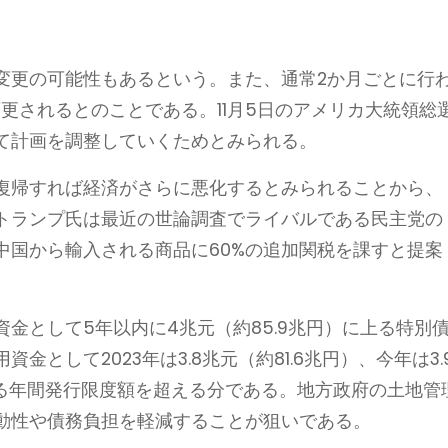
変更の可能性もあるという。また、通常2か月ごとに行
変更されるとのことである。11月5日のアメリカ大統領総
て計画を調整していくためとみられる。
復帰すれば経済がさらに悪化するとみられることから、
トランプ氏は最近の世論調査でライバルである民主党の
中国から輸入される商品に60%の追加関税を課すと提案
金として5年以内に4兆元（約85.9兆円）に上る特別
として2023年は3.8兆元（約81.6兆円）、今年は3.
ける年間発行限度額を超える分である。地方政府の土地管
動性や債務負担を軽減することが狙いである。