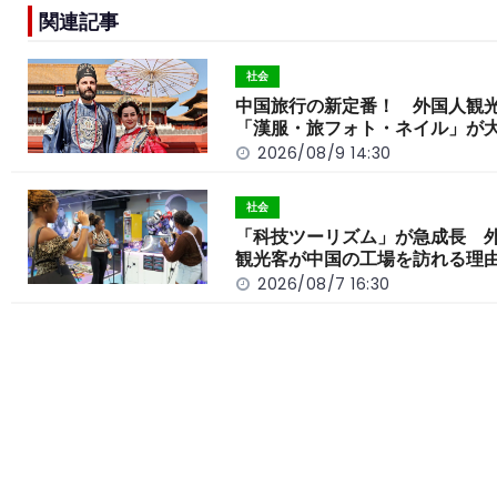
e
h
y
e
関連記事
b
a
Li
o
t
n
社会
o
k
中国旅行の新定番！ 外国人観
「漢服・旅フォト・ネイル」が
k
2026/08/9 14:30
社会
「科技ツーリズム」が急成長 
観光客が中国の工場を訪れる理
2026/08/7 16:30