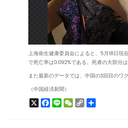
上海衛生健康委員会によると、5月18日現在
で死亡率は0.092%である。死者の大部分
また最新のデータでは、中国の3回目のワク
（中国経済新聞）
X
F
Li
W
C
S
a
n
e
o
h
c
e
C
p
ar