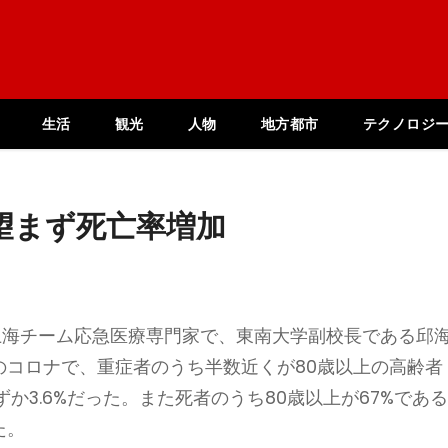
生活
観光
人物
地方都市
テクノロジ
望まず死亡率増加
上海チーム応急医療専門家で、東南大学副校長である邱
のコロナで、重症者のうち半数近くが80歳以上の高齢者
か3.6%だった。また死者のうち80歳以上が67%であ
た。