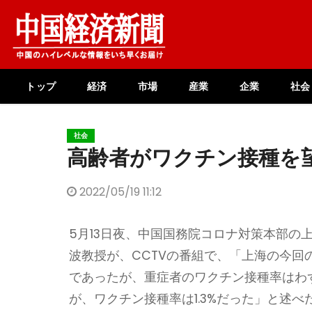
Skip
to
content
トップ
経済
市場
産業
企業
社会
社会
高齢者がワクチン接種を
2022/05/19 11:12
5月13日夜、中国国務院コロナ対策本部の
波教授が、CCTVの番組で、「上海の今回
であったが、重症者のワクチン接種率はわず
が、ワクチン接種率は1.3%だった」と述べ