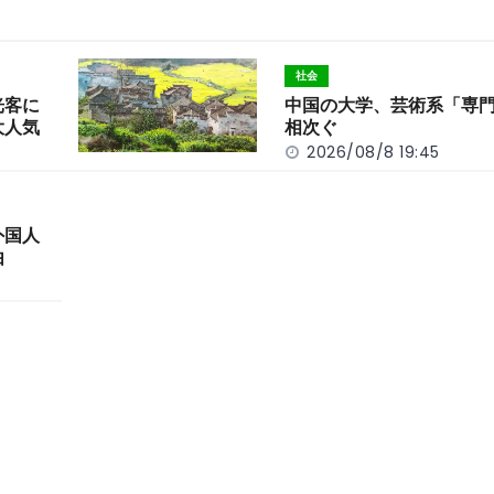
社会
光客に
中国の大学、芸術系「専
大人気
相次ぐ
2026/08/8 19:45
外国人
由