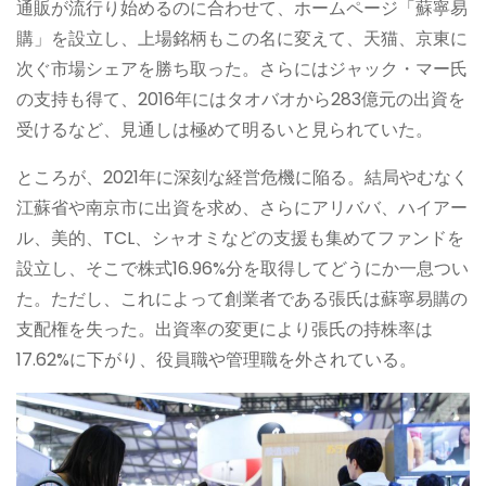
通販が流行り始めるのに合わせて、ホームページ「蘇寧易
購」を設立し、上場銘柄もこの名に変えて、天猫、京東に
次ぐ市場シェアを勝ち取った。さらにはジャック・マー氏
の支持も得て、2016年にはタオバオから283億元の出資を
受けるなど、見通しは極めて明るいと見られていた。
ところが、2021年に深刻な経営危機に陥る。結局やむなく
江蘇省や南京市に出資を求め、さらにアリババ、ハイアー
ル、美的、TCL、シャオミなどの支援も集めてファンドを
設立し、そこで株式16.96%分を取得してどうにか一息つい
た。ただし、これによって創業者である張氏は蘇寧易購の
支配権を失った。出資率の変更により張氏の持株率は
17.62%に下がり、役員職や管理職を外されている。