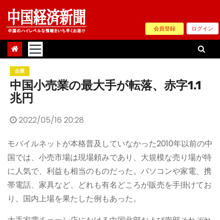
Skip
to
会員登録
ログイン
content
企業
中国小売業の最大手が転落、赤字1.1
兆円
2022/05/16 20:28
モバイルネットが本格普及していなかった2010年以前の中
国では、小売市場は現場頼みであり、大規模な売り場が特
に人気で、利益も相当のものだった。パソコンや家電、携
帯電話、家具など、どれも有名どころが販売を手掛けてお
り、国内上場を果たした例もあった。