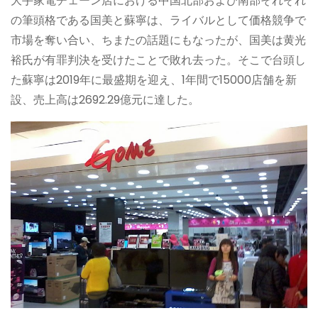
大手家電チェーン店における中国北部および南部それぞれ
の筆頭格である国美と蘇寧は、ライバルとして価格競争で
市場を奪い合い、ちまたの話題にもなったが、国美は黄光
裕氏が有罪判決を受けたことで敗れ去った。そこで台頭し
た蘇寧は2019年に最盛期を迎え、1年間で15000店舗を新
設、売上高は2692.29億元に達した。