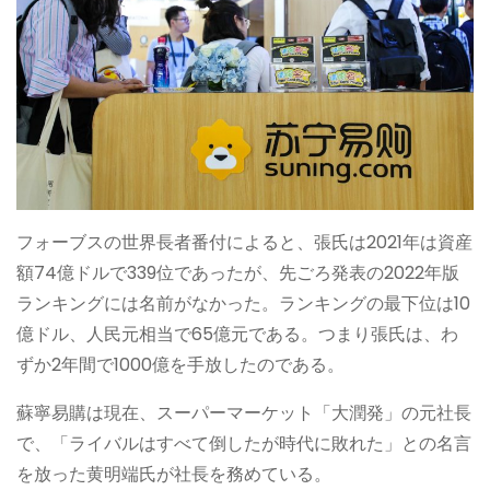
フォーブスの世界長者番付によると、張氏は2021年は資産
額74億ドルで339位であったが、先ごろ発表の2022年版
ランキングには名前がなかった。ランキングの最下位は10
億ドル、人民元相当で65億元である。つまり張氏は、わ
ずか2年間で1000億を手放したのである。
蘇寧易購は現在、スーパーマーケット「大潤発」の元社長
で、「ライバルはすべて倒したが時代に敗れた」との名言
を放った黄明端氏が社長を務めている。