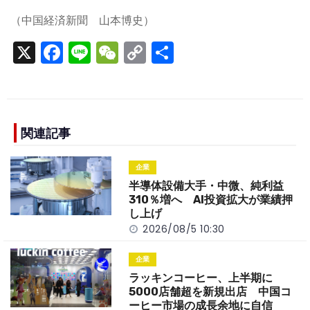
（中国経済新聞 山本博史）
X
F
Li
W
C
S
a
n
e
o
h
c
e
C
p
ar
e
h
y
e
b
a
Li
関連記事
o
t
n
企業
o
k
半導体設備大手・中微、純利益
k
310％増へ AI投資拡大が業績押
し上げ
2026/08/5 10:30
企業
ラッキンコーヒー、上半期に
5000店舗超を新規出店 中国コ
ーヒー市場の成長余地に自信