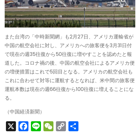
また台湾の「中時新聞網」も2月27日、アメリカ運輸省が
中国の航空会社に対し、アメリカへの旅客便を3月31日付
で現在の週35往復から50往復に増やすことを認めたと報
道した。コロナ禍の後、中国の航空会社によるアメリカ便
の増便措置はこれで5回目となる。アメリカの航空会社も
これに合わせて対等に運航するとなれば、米中間の旅客便
運航本数は現在の週66往復から100往復に増えることにな
る。
（中国経済新聞）
X
F
Li
W
C
S
a
n
e
o
h