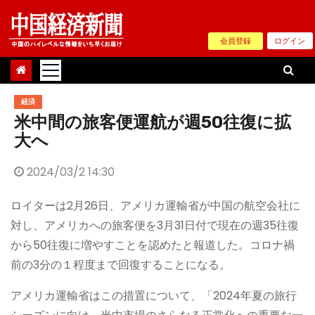
Skip
to
会員登録
ログイン
content
経済
米中間の旅客便運航が週50往復に拡
大へ
2024/03/2 14:30
ロイターは2月26日、アメリカ運輸省が中国の航空会社に
対し、アメリカへの旅客便を3月31日付で現在の週35往復
から50往復に増やすことを認めたと報道した。コロナ禍
前の3分の１程度まで回復することになる。
アメリカ運輸省はこの措置について、「2024年夏の旅行