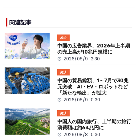
c
e
C
p
ar
e
h
y
e
b
a
Li
関連記事
o
t
n
経済
o
k
中国の広告業界、2026年上半期
k
の売上高が10兆円規模に
2026/08/9 12:30
経済
中国の貿易総額、1～7月で30兆
元突破 AI・EV・ロボットなど
「新たな輸出」が拡大
2026/08/9 10:30
経済
中国人の国内旅行、上半期の旅行
消費額は約64兆円に
2026/08/8 10:30