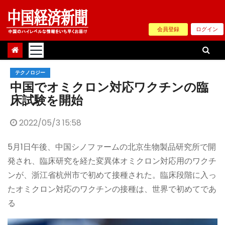
Skip
to
会員登録
ログイン
content
テクノロジー
中国でオミクロン対応ワクチンの臨
床試験を開始
2022/05/3 15:58
5月1日午後、中国シノファームの北京生物製品研究所で開
発され、臨床研究を経た変異体オミクロン対応用のワクチ
ンが、浙江省杭州市で初めて接種された。臨床段階に入っ
たオミクロン対応のワクチンの接種は、世界で初めてであ
る