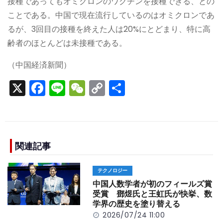
接種であってもオミクロンのワクチンを接種できる、との
ことである。中国で現在流行しているのはオミクロンであ
るが、3回目の接種を終えた人は20%にとどまり、特に高
齢者のほとんどは未接種である。
（中国経済新聞）
X
F
Li
W
C
S
a
n
e
o
h
c
e
C
p
ar
e
h
y
e
b
a
Li
関連記事
o
t
n
テクノロジー
o
k
中国人数学者が初のフィールズ賞
k
受賞 鄧煜氏と王虹氏が快挙、数
学界の歴史を塗り替える
2026/07/24 11:00